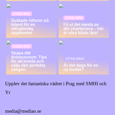
GODA RÅD
GODA RÅD
Guidade ridturer på
Island för en
Få ut det mesta av
oförglömlig
din charterresa – här
upplevelse
är våra bästa tips!
GODA RÅD
Skapa ditt
drömsovrum: Tips
27/10/2022
för att inreda och
välja den perfekta
Är det dags för en
sängen
ny kudde?
Upplev det fantastiska vädret i Prag med SMHI och
Yr
media@mediao.se