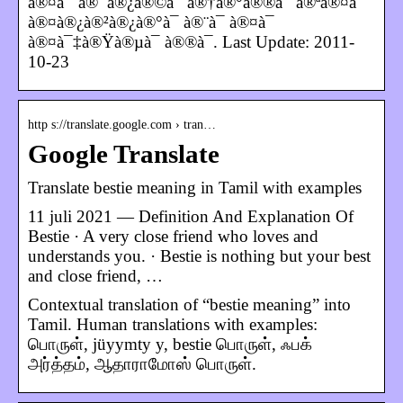
à®¤à¯ˆà®¯à®¿à®©à¯ à®†à®°à®®à¯ à®ªà®¤à¯
à®¤à®¿à®²à®¿à®°à¯ à®¨à¯ à®¤à¯
à®¤à¯‡à®Ÿà®µà¯ à®®à¯. Last Update: 2011-
10-23
http s://translate.google.com › tran…
Google Translate
Translate bestie meaning in Tamil with examples
11 juli 2021 — Definition And Explanation Of
Bestie · A very close friend who loves and
understands you. · Bestie is nothing but your best
and close friend, …
Contextual translation of “bestie meaning” into
Tamil. Human translations with examples:
பொருள், jüyymty y, bestie பொருள், ஃபக்
அர்த்தம், ஆதாராமோஸ் பொருள்.