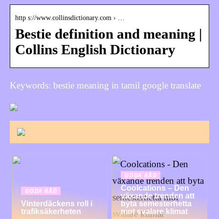
http s://www.collinsdictionary.com › …
Bestie definition and meaning |
Collins English Dictionary
Keywords: bestie meaning in tamil google translate
GODA RÅD
Coolcations – Den
GODA RÅD
växande trenden att
Vinterdäckens roll i
byta semesterhetta
trafiksäkerheten
mot svalare klimat