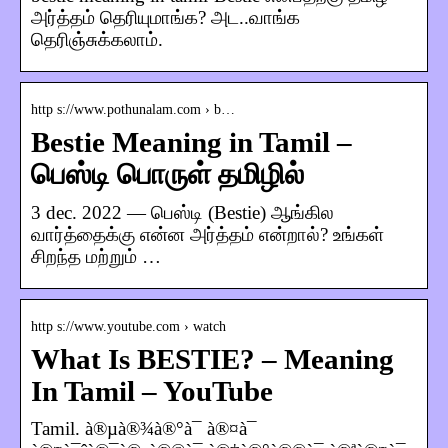
அர்த்தம் தெரியுமாங்க? அட..வாங்க
தெரிஞ்சுக்கலாம்.
http s://www.pothunalam.com › b…
Bestie Meaning in Tamil –
பெஸ்டி பொருள் தமிழில்
3 dec. 2022 — பெஸ்டி (Bestie) ஆங்கில
வார்த்தைக்கு என்ன அர்த்தம் என்றால்? உங்கள்
சிறந்த மற்றும் …
http s://www.youtube.com › watch
What Is BESTIE? – Meaning
In Tamil – YouTube
Tamil. à®µà®¾à®°à¯ à®¤à¯