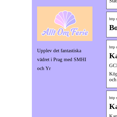
Sta
http 
Bo
http 
Upplev det fantastiska
Ka
vädret i Prag med SMHI
GCM
och Yr
Köp
och 
http 
Ka
Kap