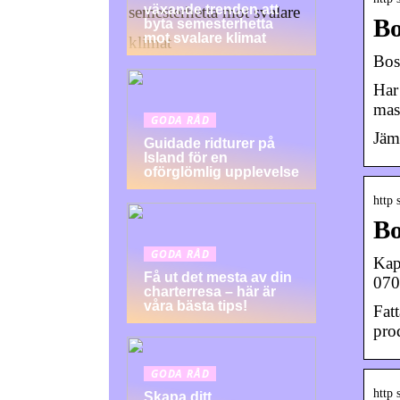
växande trenden att
Bo
byta semesterhetta
mot svalare klimat
Bos
Har 
mas
GODA RÅD
Jäm
Guidade ridturer på
Island för en
oförglömlig upplevelse
http 
Bo
GODA RÅD
Kap
Få ut det mesta av din
070
charterresa – här är
våra bästa tips!
Fat
pro
GODA RÅD
http 
Skapa ditt