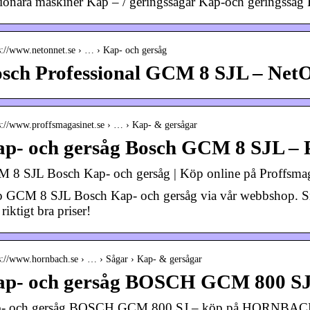
tionara maskiner Kap – / geringssagar Kap-och geringssa
s://www.netonnet.se › … › Kap- och gersåg
sch Professional GCM 8 SJL – Net
s://www.proffsmagasinet.se › … › Kap- & gersågar
p- och gersåg Bosch GCM 8 SJL – 
 8 SJL Bosch Kap- och gersåg | Köp online på Proffsmag
 GCM 8 SJL Bosch Kap- och gersåg via vår webbshop. Snab
riktigt bra priser!
s://www.hornbach.se › … › Sågar › Kap- & gersågar
p- och gersåg BOSCH GCM 800 SJ
- och gersåg BOSCH GCM 800 SJ – köp på HORNBAC