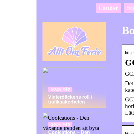
Länder
St
Bo
http
GC
GCM
Det
kat
GODA RÅD
Vinterdäckens roll i
GCM
trafiksäkerheten
hor
Lät
GODA RÅD
Coolcations – Den
http 