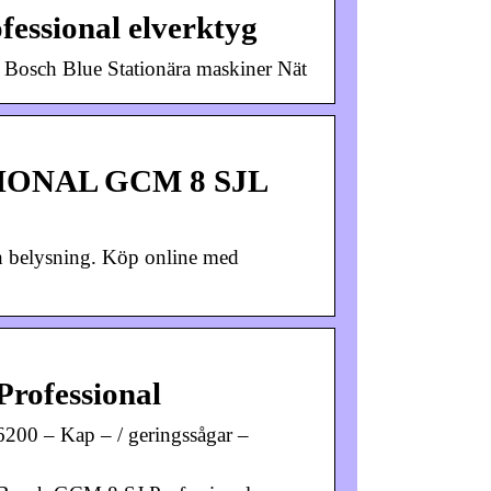
fessional elverktyg
ch Blue Stationära maskiner Nät
ONAL GCM 8 SJL
ch belysning. Köp online med
rofessional
200 – Kap – / geringssågar –