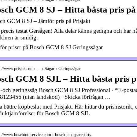
sch GCM 8 SJ – Hitta bästa pris på
ch GCM 8 SJ – Jämför pris på Prisjakt
precis testat Gersågen! Alla delar känns gedigna och har hå
kinen är smidig.
för priser på Bosch GCM 8 SJ Geringssågar
s://www.prisjakt.nu › … › Sågar › Geringssågar
sch GCM 8 SJL – Hitta bästa pris p
-och geringssåg Bosch GCM 8 SJ Professional · *E-postadr
8123456 (utan landskod) · Skicka förfrågan …
ta bättre köpbeslut med Prisjakt. Här hittar du prishistor
duktjämförelser för Bosch GCM 8 SJL
s://www.boschtoolservice.com › bosch-pt › spareparts