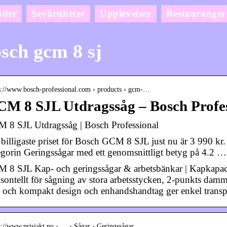
äder
Sevärdheter
Upplevelser
Restauranger
sch gcm 8 sj
 s://www.bosch-professional.com › products › gcm-…
M 8 SJL Utdragssåg – Bosch Profes
 8 SJL Utdragssåg | Bosch Professional
 billigaste priset för Bosch GCM 8 SJL just nu är 3 990 kr.
egorin Geringssågar med ett genomsnittligt betyg på 4.2 …
 8 SJL Kap- och geringssågar & arbetsbänkar | Kapkapac
isontellt för sågning av stora arbetsstycken, 2-punkts da
t och kompakt design och enhandshandtag ger enkel transp
s://www.prisjakt.nu › … › Sågar › Geringssågar