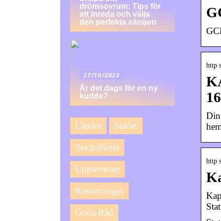
drömsovrum: Tips för
GC
att inreda och välja
den perfekta sängen
GCM
http 
27/10/2022
K
Är det dags för en ny
1
kudde?
Din
Länder
Städer
hem
Sevärdheter
http 
Upplevelser
Ka
Restauranger
Kap
Sta
Goda Råd