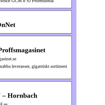
g Bosch GCM 8 SJ Professional
OnNet
Proffsmagasinet
asinet.se
ba leveranser, gigantiskt sortiment
 – Hornbach
H.se