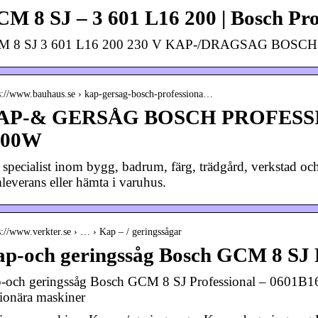
M 8 SJ – 3 601 L16 200 | Bosch Pro
 8 SJ 3 601 L16 200 230 V KAP-/DRAGSAG BOSCH Bos
s://www.bauhaus.se › kap-gersag-bosch-professiona…
AP-& GERSÅG BOSCH PROFESSI
600W
 specialist inom bygg, badrum, färg, trädgård, verkstad o
leverans eller hämta i varuhus.
s://www.verkter.se › … › Kap – / geringssågar
p-och geringssåg Bosch GCM 8 SJ P
-och geringssåg Bosch GCM 8 SJ Professional – 0601B16
tionära maskiner