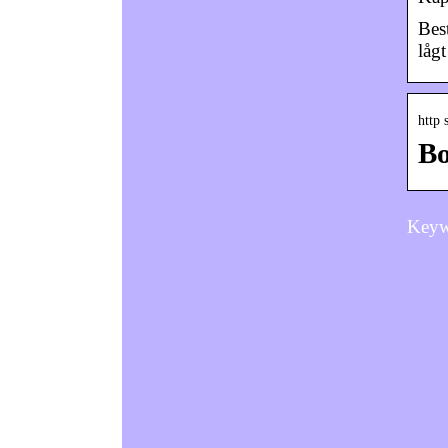
Bes
låg
http
Bo
Keyw