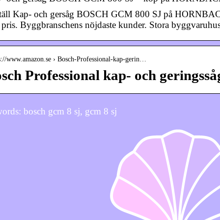
täll Kap- och gersåg BOSCH GCM 800 SJ på HORNBACH.se!
t pris. Byggbranschens nöjdaste kunder. Stora byggvaruhu
 s://www.amazon.se › Bosch-Professional-kap-gerin…
sch Professional kap- och gerings
ords: bosch gcm 8 sj, gcm 8 sj