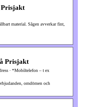
 Prisjakt
llbart material. Sågen avverkar fint,
å Prisjakt
ess · *Mobiltelefon – t ex
ik, erbjudanden, omdömen och