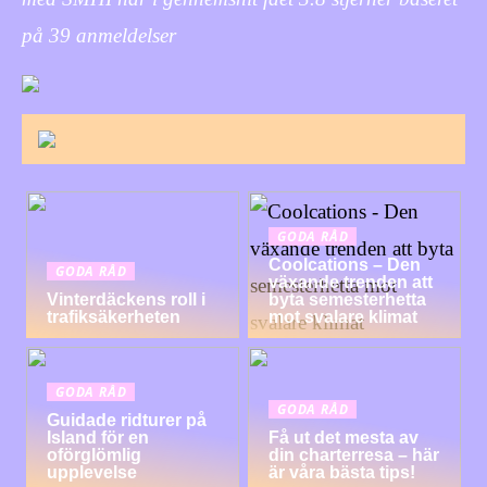
på
39
anmeldelser
GODA RÅD
Coolcations – Den
GODA RÅD
växande trenden att
Vinterdäckens roll i
byta semesterhetta
trafiksäkerheten
mot svalare klimat
GODA RÅD
GODA RÅD
Guidade ridturer på
Island för en
Få ut det mesta av
oförglömlig
din charterresa – här
upplevelse
är våra bästa tips!