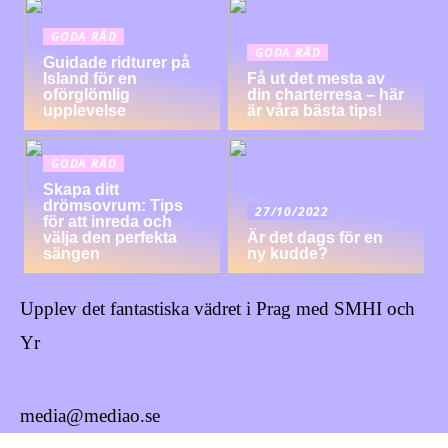
GODA RÅD
GODA RÅD
Guidade ridturer på
Island för en
Få ut det mesta av
oförglömlig
din charterresa – här
upplevelse
är våra bästa tips!
GODA RÅD
Skapa ditt
drömsovrum: Tips
27/10/2022
för att inreda och
välja den perfekta
Är det dags för en
sängen
ny kudde?
Upplev det fantastiska vädret i Prag med SMHI och
Yr
media@mediao.se