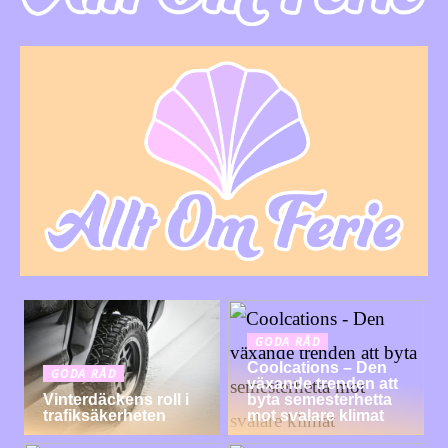
GODA RÅD
Coolcations – Den
GODA RÅD
växande trenden att
Vinterdäckens roll i
byta semesterhetta
trafiksäkerheten
mot svalare klimat