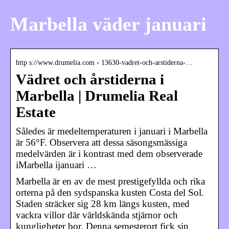
Marbella väder januari
http s://www.drumelia.com › 13630-vadret-och-arstiderna-…
Vädret och årstiderna i
Marbella | Drumelia Real
Estate
Således är medeltemperaturen i januari i Marbella
är 56°F. Observera att dessa säsongsmässiga
medelvärden är i kontrast med dem observerade
iMarbella ijanuari …
Marbella är en av de mest prestigefyllda och rika
orterna på den sydspanska kusten Costa del Sol.
Staden sträcker sig 28 km längs kusten, med
vackra villor där världskända stjärnor och
kungligheter bor. Denna semesterort fick sin