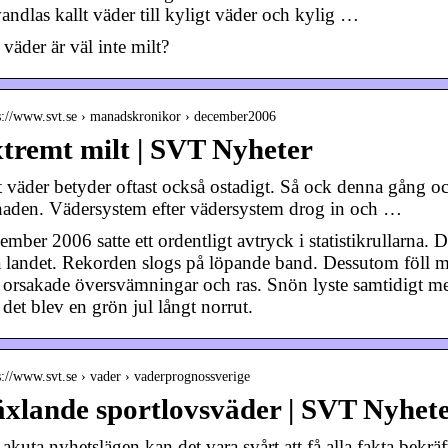
andlas kallt väder till kyligt väder och kylig …
 väder är väl inte milt?
s://www.svt.se › manadskronikor › december2006
tremt milt | SVT Nyheter
 väder betyder oftast också ostadigt. Så ock denna gång och 
aden. Vädersystem efter vädersystem drog in och …
ember 2006 satte ett ordentligt avtryck i statistikrullarna.
a landet. Rekorden slogs på löpande band. Dessutom föll m
 orsakade översvämningar och ras. Snön lyste samtidigt med 
det blev en grön jul långt norrut.
s://www.svt.se › vader › vaderprognossverige
xlande sportlovsväder | SVT Nyhet
akuta nyhetslägen kan det vara svårt att få alla fakta bekräf