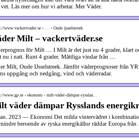
e vet. Läs mer om hur vi arbetar. Mer Väder.
s://www.vackertvader.se › … › Oude ijsselstreek
der Milt – vackertväder.se
rprognos för Milt … I Milt är det just nu 4 grader, klart oc
t nu i natt. Runt 4 grader. Måttliga vindar från …
er Milt, Oude IJsselstreek. Jämför väderprognoser från Y
ens uppgång och nedgång, vind och väderradar.
 s://www.gp.se › ekonomi › milt-väder-dämpar-rysslan…
lt väder dämpar Rysslands energik
jan. 2023 — Ekonomi Det milda vintervädret i kombination 
 mindre beroende av ryska energikällor räddar Europa frå