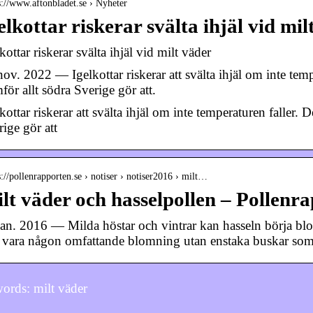
s://www.aftonbladet.se › Nyheter
elkottar riskerar svälta ihjäl vid mi
kottar riskerar svälta ihjäl vid milt väder
ov. 2022 — Igelkottar riskerar att svälta ihjäl om inte temp
för allt södra Sverige gör att.
kottar riskerar att svälta ihjäl om inte temperaturen faller. 
ige gör att
s://pollenrapporten.se › notiser › notiser2016 › milt…
lt väder och hasselpollen – Pollenr
jan. 2016 — Milda höstar och vintrar kan hasseln börja b
e vara någon omfattande blomning utan enstaka buskar so
ords: milt väder