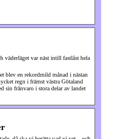
väderläget var näst intill fastlåst hela
 Det blev en rekordmild månad i nästan
ycket regn i främst västra Götaland
sin frånvaro i stora delar av landet
er
tade, då ska vi berätta vad vi vet – och