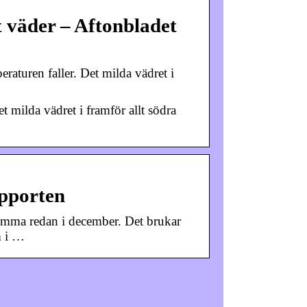
lt väder – Aftonbladet
eraturen faller. Det milda vädret i
Det milda vädret i framför allt södra
apporten
lomma redan i december. Det brukar
m i …