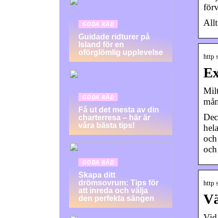
förv
Allt
GODA RÅD
Guidade ridturer på
Island för en
oförglömlig upplevelse
http 
Ex
Milt
GODA RÅD
mån
Få ut det mesta av din
Dec
charterresa – här är
våra bästa tips!
hel
och
och 
GODA RÅD
Skapa ditt
drömsovrum: Tips för
http 
att inreda och välja
Vä
den perfekta sängen
Vid 