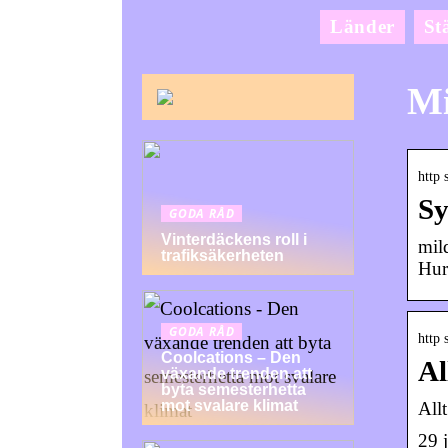
Länder
St
Mi
http 
Sy
GODA RÅD
Vinterdäckens roll i
mil
trafiksäkerheten
Hur
GODA RÅD
http 
Coolcations – Den
Al
växande trenden att
byta semesterhetta
mot svalare klimat
Allt
29 j