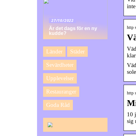
int
27/10/2022
http 
Är det dags för en ny
kudde?
Vä
Väde
Länder
Städer
klar
Sevärdheter
Väd
sol
Upplevelser
Restauranger
http
Mi
Goda Råd
10 
sig