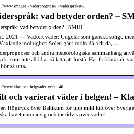
s://www.smhi.se › vaderprognoser › vaderspraket-1
derspråk: vad betyder orden? – S
erspråk: vad betyder orden? | SMHI
kt. 2021 — Vackert väder: Ungefär som ganska soligt, men v
/Växlande molnighet: Solen går i moln då och då, …
äderprognoser och andra meteorologiska sammanhang anvä
yck, som inte alltid är så lätta att förstå. Här förklaras de
 hör så ofta.
s://www.klart.se › helgvader-vecka-40
lt och varierat väder i helgen! – Kla
er. Högtryck över Baltikum för upp mild luft över Sverige
ska havet närmar sig och tar tidvis över vädret.