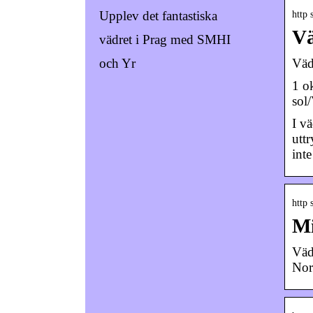
Upplev det fantastiska
http 
Vä
vädret i Prag med SMHI
Väd
och Yr
1 o
sol
I v
uttr
inte
http 
Mi
Väd
Nor