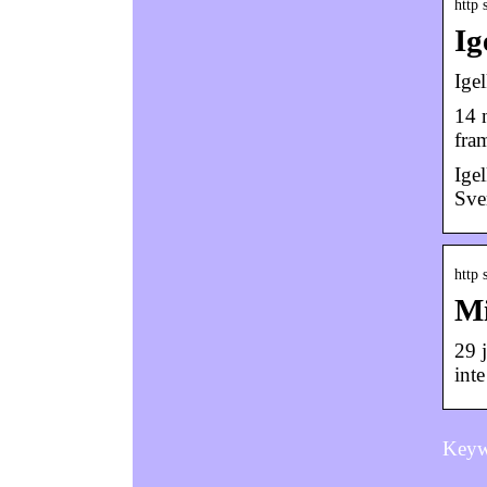
http 
Ig
Igel
14 n
fram
Igel
Sver
http 
Mi
29 
int
Keyw