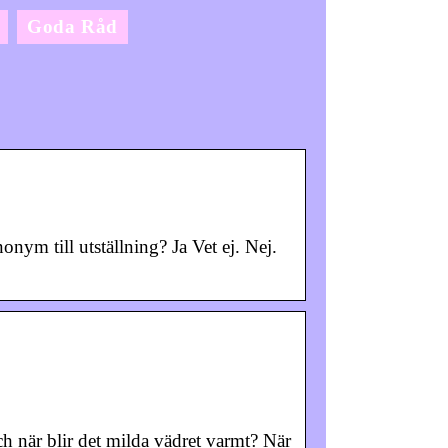
Goda Råd
nym till utställning? Ja Vet ej. Nej.
ch när blir det milda vädret varmt? När