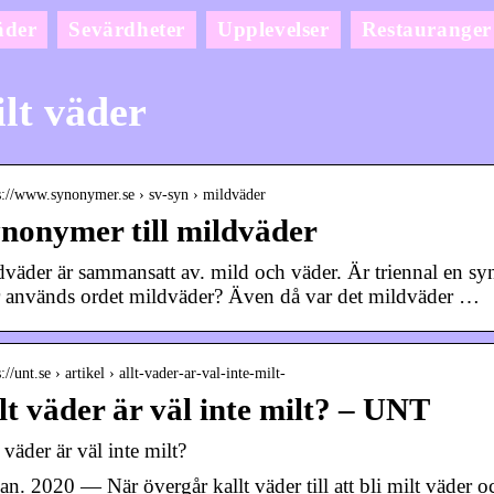
äder
Sevärdheter
Upplevelser
Restauranger
lt väder
s://www.synonymer.se › sv-syn › mildväder
nonymer till mildväder
dväder är sammansatt av. mild och väder. Är triennal en syno
 används ordet mildväder? Även då var det mildväder …
s://unt.se › artikel › allt-vader-ar-val-inte-milt-
lt väder är väl inte milt? – UNT
 väder är väl inte milt?
an. 2020 — När övergår kallt väder till att bli milt väder o