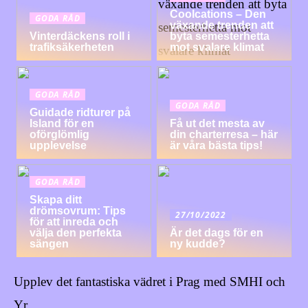
Coolcations – Den
GODA RÅD
växande trenden att
Vinterdäckens roll i
byta semesterhetta
trafiksäkerheten
mot svalare klimat
GODA RÅD
GODA RÅD
Guidade ridturer på
Island för en
Få ut det mesta av
oförglömlig
din charterresa – här
upplevelse
är våra bästa tips!
GODA RÅD
Skapa ditt
drömsovrum: Tips
27/10/2022
för att inreda och
välja den perfekta
Är det dags för en
sängen
ny kudde?
Upplev det fantastiska vädret i Prag med SMHI och
Yr