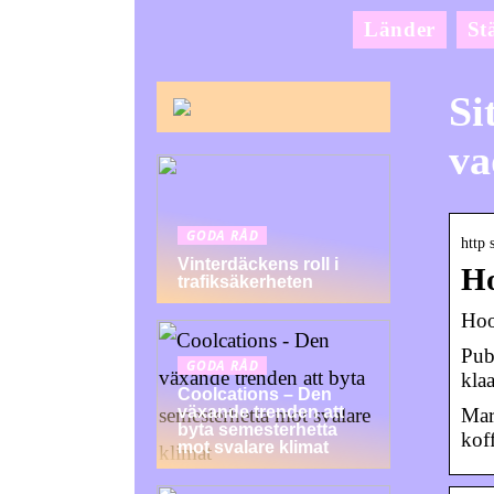
Länder
St
Si
va
GODA RÅD
http 
Vinterdäckens roll i
Ho
trafiksäkerheten
Hoo
Pub
GODA RÅD
kla
Coolcations – Den
växande trenden att
Mar
byta semesterhetta
kof
mot svalare klimat