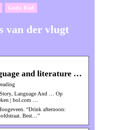
Goda Råd
s van der vlugt
guage and literature …
reading
 Story, Language And … Op
eken | bol.com …
 Hoogeveen. “Drink afternoon:
oofdstraat. Best…”