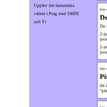
Upplev det fantastiska
http 
vädret i Prag med SMHI
De
och Yr
De 
2-j
joo
2-j
joo
http 
Pi
dit
“pl