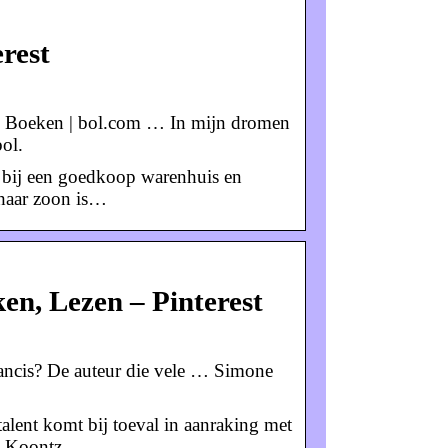
rest
| Boeken | bol.com … In mijn dromen
ol.
t bij een goedkoop warenhuis en
 haar zoon is…
ken, Lezen – Pinterest
rancis? De auteur die vele … Simone
alent komt bij toeval in aanraking met
n Koontz