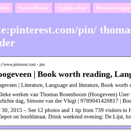
äder
Sevärdheter
Upplevelser
Restauranger
te:pinterest.com/pin/ thoma
der
s://www.pinterest.com › pin
ogeveen | Book worth reading, Lan
geveen | Literature, Language and literature, Book worth 
lieke werken van Thomas Rosenboom (Hoogeveen) User
arlichte dag, Simone van der Vlugt | 9789041420817 | Bo
 30, 2015 – See 12 photos and 1 tip from 739 visitors to
fiepot on hoofdstraat. Drink weekend evening: De Lijst, h