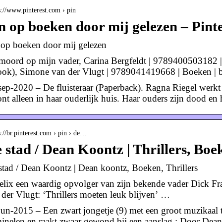
s://www.pinterest.com › pin
n op boeken door mij gelezen – Pinte
 op boeken door mij gelezen
moord op mijn vader, Carina Bergfeldt | 9789400503182 
ook), Simone van der Vlugt | 9789041419668 | Boeken | b
sep-2020 – De fluisteraar (Paperback). Ragna Riegel werk
nt alleen in haar ouderlijk huis. Haar ouders zijn dood en
s://br.pinterest.com › pin › de…
 stad / Dean Koontz | Thrillers, Boe
stad / Dean Koontz | Dean koontz, Boeken, Thrillers
Felix een waardig opvolger van zijn bekende vader Dick F
 der Vlugt: ‘Thrillers moeten leuk blijven’ …
jun-2015 – Een zwart jongetje (9) met een groot muzikaal t
minelen en raakt zwaar gewond bij een aanslag.; Door Dea