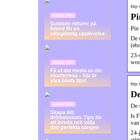
http 
Pi
GODA RÅD
Guidade ridturer på
Pin
Island för en
oförglömlig upplevelse
De 
(eb
23-
woo
GODA RÅD
Få ut det mesta av din
charterresa – här är
våra bästa tips!
http 
De
GODA RÅD
De 
Skapa ditt
Is 
drömsovrum: Tips för
van
att inreda och välja
den perfekta sängen
24-
cri