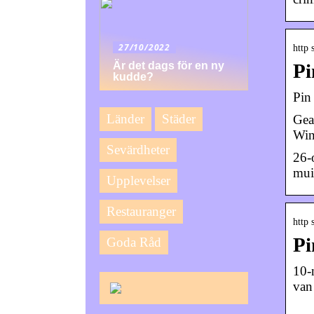
27/10/2022
http 
Är det dags för en ny
Pi
kudde?
Pin
Länder
Städer
Gea
Win
Sevärdheter
26-o
mui
Upplevelser
Restauranger
http 
Pi
Goda Råd
10-
van