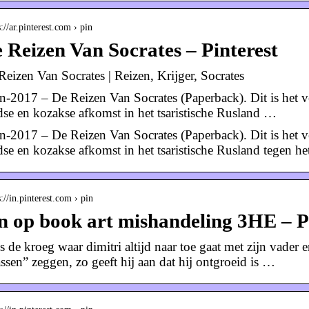
s://ar.pinterest.com › pin
 Reizen Van Socrates – Pinterest
Reizen Van Socrates | Reizen, Krijger, Socrates
an-2017 – De Reizen Van Socrates (Paperback). Dit is het 
dse en kozakse afkomst in het tsaristische Rusland …
an-2017 – De Reizen Van Socrates (Paperback). Dit is het 
dse en kozakse afkomst in het tsaristische Rusland tegen h
s://in.pinterest.com › pin
n op book art mishandeling 3HE – P
 is de kroeg waar dimitri altijd naar toe gaat met zijn vade
assen” zeggen, zo geeft hij aan dat hij ontgroeid is …