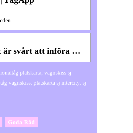
weden.
är svårt att införa …
gionaltåg platskarta, vagnskiss sj
tåg vagnskiss, platskarta sj intercity, sj
Goda Råd