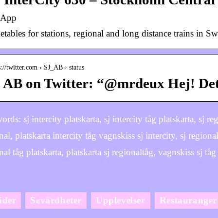
gApp
etables for stations, regional and long distance trains in S
s://twitter.com › SJ_AB › status
 AB on Twitter: “@mrdeux Hej! Det 
rds: sj intercity platskarta, sj intercity tåg platskarta, sj re
nal, platskarta intercity tåg vagnskiss sj intercity, sj regional
nal tåg platskarta, platskarta sj regionaltåg, vagnskiss sj tåg
äder
Sevärdheter
Upplevelser
Restauranger