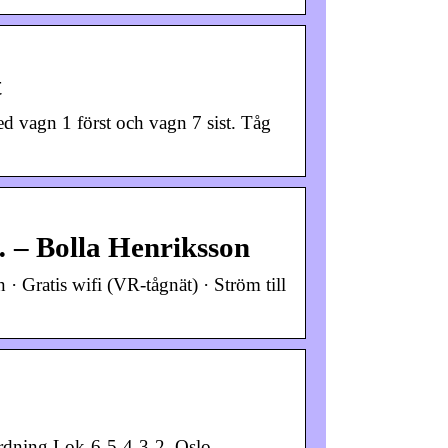
t
 vagn 1 först och vagn 7 sist. Tåg
… – Bolla Henriksson
 · Gratis wifi (VR-tågnät) · Ström till
rdning Lok-6-5-4-3-2. Oslo –