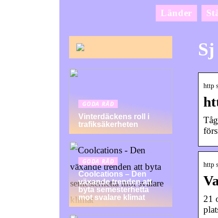
Länder
St
Sj
http 
ht
GODA RÅD
Vinterdäckens roll i
Tåg
trafiksäkerheten
förs
GODA RÅD
http 
Coolcations – Den
Va
växande trenden att
byta semesterhetta
mot svalare klimat
21 
plat