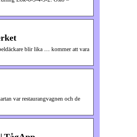
rket
beldäckare blir lika … kommer att vara
kartan var restaurangvagnen och de
 | TågApp