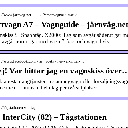
s://www.jarnvag.net › … › Personvagnar i trafik
ttvagn A7 – Vagnguide – järnväg.ne
nskiss SJ Snabbtåg. X2000: Tåg som avgår söderut går med
 avgår norrut går med vagn 7 först och vagn 1 sist.
s://www.facebook.com › sj › posts › hej-var-hittar-j…
j! Var hittar jag en vagnskiss över
ra restaurangtjänster: restaurangvagn eller försäljningsvagn
 enheter – minst ett eluttag per två sittplatser
s://tågstationen.se › tåg
 InterCity (82) – Tågstationen
InterCity 630. 2023-02-16. Oslo – Katrineholm C. Vagnso