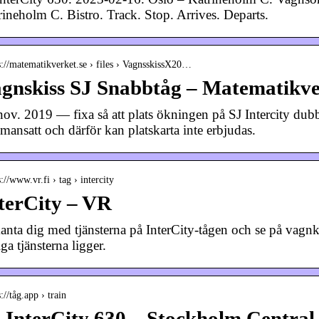
rineholm C. Bistro. Track. Stop. Arrives. Departs.
s://matematikverket.se › files › VagnsskissX20…
gnskiss SJ Snabbtåg – Matematikve
nov. 2019 — fixa så att plats ökningen på SJ Intercity dub
mansatt och därför kan platskarta inte erbjudas.
s://www.vr.fi › tag › intercity
terCity – VR
anta dig med tjänsterna på InterCity-tågen och se på vagn
ga tjänsterna ligger.
s://tåg.app › train
 InterCity 630 – Stockholm Central