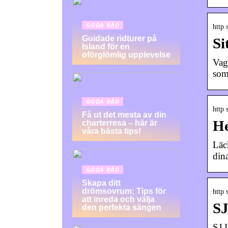
GODA RÅD
http 
Guidade ridturer på
Si
Island för en
oförglömlig upplevelse
Vag
som
GODA RÅD
http 
Få ut det mesta av din
He
charterresa – här är
våra bästa tips!
Läck
dina
GODA RÅD
Skapa ditt
drömsovrum: Tips för
http 
att inreda och välja
SJ
den perfekta sängen
SJ 