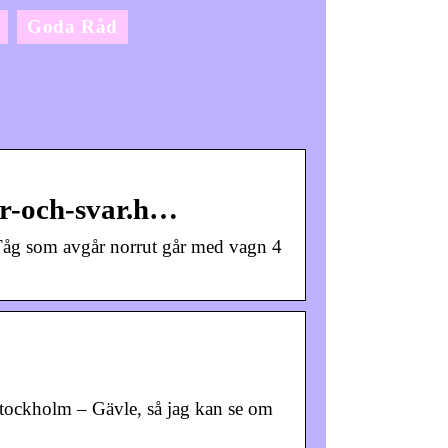
Goda Råd
or-och-svar.h…
 Tåg som avgår norrut går med vagn 4
Stockholm – Gävle, så jag kan se om