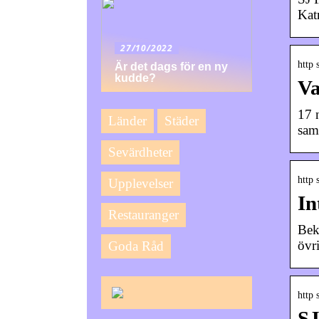
Kat
27/10/2022
http 
Är det dags för en ny
kudde?
Va
17 
Länder
Städer
sam
Sevärdheter
http 
Upplevelser
In
Restauranger
Bek
övri
Goda Råd
http 
SJ