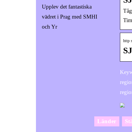
Upplev det fantastiska
Tå
vädret i Prag med SMHI
Tim
och Yr
http 
SJ
Keywo
regio
regio
Länder
St