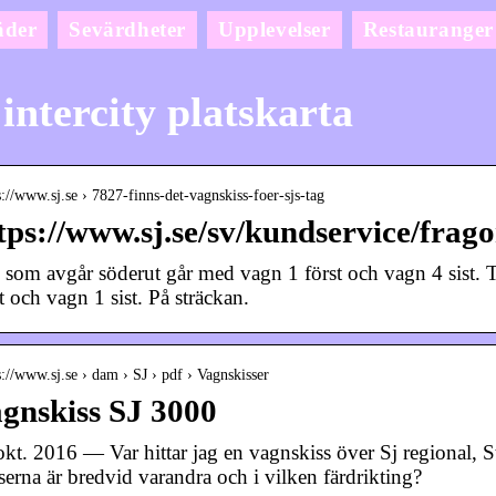
äder
Sevärdheter
Upplevelser
Restauranger
 intercity platskarta
s://www.sj.se › 7827-finns-det-vagnskiss-foer-sjs-tag
tps://www.sj.se/sv/kundservice/frag
 som avgår söderut går med vagn 1 först och vagn 4 sist.
t och vagn 1 sist. På sträckan.
s://www.sj.se › dam › SJ › pdf › Vagnskisser
gnskiss SJ 3000
okt. 2016 — Var hittar jag en vagnskiss över Sj regional, 
serna är bredvid varandra och i vilken färdrikting?