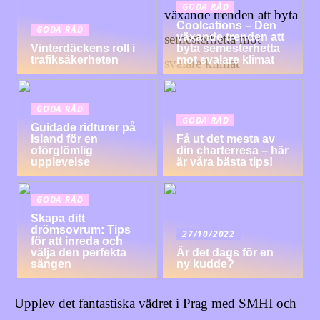
GODA RÅD
Coolcations – Den
GODA RÅD
växande trenden att
Vinterdäckens roll i
byta semesterhetta
trafiksäkerheten
mot svalare klimat
GODA RÅD
GODA RÅD
Guidade ridturer på
Island för en
Få ut det mesta av
oförglömlig
din charterresa – här
upplevelse
är våra bästa tips!
GODA RÅD
Skapa ditt
drömsovrum: Tips
27/10/2022
för att inreda och
välja den perfekta
Är det dags för en
sängen
ny kudde?
Upplev det fantastiska vädret i Prag med SMHI och