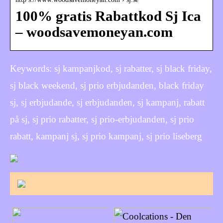
100% gratis Rabattkod Sj Ica
– woodsavemoneyan.com
Keywords: sj kampanjkod, sj rabatter, sj black friday,
sj black weekend, sj prio erbjudanden, black friday
sj, sj erbjudande, sj erbjudanden, sj kampanj, rabatt
på sj, sj prio rabatter, sj prio-erbjudanden, sj prio
rabatt, kampanj sj, sj prio kampanj, sj prio liseberg