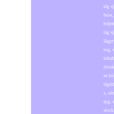
tåg sj
buss,
bilje
tåg sj
lågpri
tog, 
tidta
örnskö
se köp
tågti
s, sit
tpg, 
stock