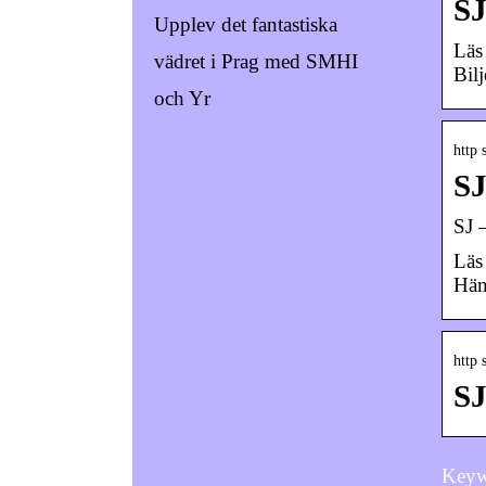
SJ
Upplev det fantastiska
Läs
vädret i Prag med SMHI
Bil
och Yr
http 
SJ
‎SJ 
Läs
Häm
http 
SJ
Keywor