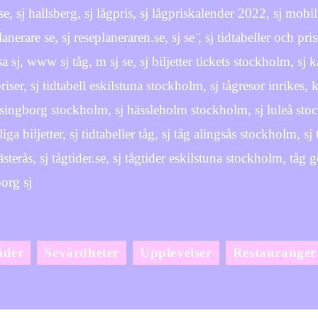
j:se, sj hallsberg, sj lågpris, sj lågpriskalender 2022, sj mob
lanerare se, sj reseplaneraren.se, sj se ̈, sj tidtabeller och pri
sa sj, www sj tåg, m sj se, sj biljetter tickets stockholm, sj 
riser, sj tidtabell eskilstuna stockholm, sj tågresor inrikes, ka
lsingborg stockholm, sj hässleholm stockholm, sj luleå stoc
lliga biljetter, sj tidtabeller tåg, sj tåg alingsås stockholm, s
ästerås, sj tågtider.se, sj tågtider eskilstuna stockholm, t
org sj
äder
Sevärdheter
Upplevelser
Restauranger