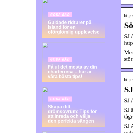
GODA RÅD
http 
Guidade ridturer på
Sö
Island för en
oförglömlig upplevelse
SJ 
htt
Med 
stör
GODA RÅD
Få ut det mesta av din
charterresa – här är
våra bästa tips!
http
SJ
GODA RÅD
SJ 
Skapa ditt
SJ 
drömsovrum: Tips för
tåg
att inreda och välja
den perfekta sängen
SJ 
nyh