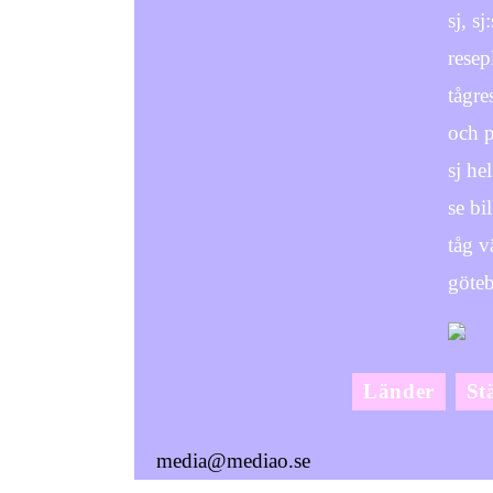
sj, s
resep
tågre
och p
sj he
se bi
tåg v
göteb
Länder
St
media@mediao.se