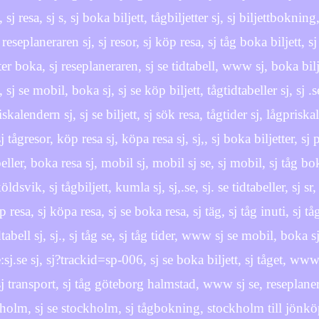
, sj resa, sj s, sj boka biljett, tågbiljetter sj, sj biljettbokning
 reseplaneraren sj, sj resor, sj köp resa, sj tåg boka biljett, 
tter boka, sj reseplaneraren, sj se tidtabell, www sj, boka bilj
, sj se mobil, boka sj, sj se köp biljett, tågtidtabeller sj, sj .se
skalendern sj, sj se biljett, sj sök resa, tågtider sj, lågpriska
sj tågresor, köp resa sj, köpa resa sj, sj,, sj boka biljetter, 
beller, boka resa sj, mobil sj, mobil sj se, sj mobil, sj tåg bok
ldsvik, sj tågbiljett, kumla sj, sj,.se, sj. se tidtabeller, sj s
 resa, sj köpa resa, sj se boka resa, sj täg, sj tåg inuti, sj tå
dtabell sj, sj., sj tåg se, sj tåg tider, www sj se mobil, boka 
e:sj.se sj, sj?trackid=sp-006, sj se boka biljett, sj tåget, www,
sj transport, sj tåg göteborg halmstad, www sj se, reseplane
holm, sj se stockholm, sj tågbokning, stockholm till jönkö