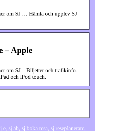
s mer om SJ … Hämta och upplev SJ –
re – Apple
r om SJ – Biljetter och trafikinfo.
 iPad och iPod touch.
sj e, sj ab, sj boka resa, sj reseplanerare,