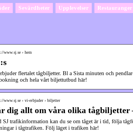
äder
Sevärdheter
Upplevelser
Restauranger
s://www.sj.se › hem
:s
rbjuder flertalet tågbiljetter. Bl a Sista minuten och pendlar
 bokning och hela vårt biljettutbud här!
s://www.sj.se › vi-erbjuder › biljetter
r dig allt om våra olika tågbiljetter
SJ trafikinformation kan du se om tåget är i tid, följa tågf
ningar i tågtrafiken. Följ läget i trafiken här!