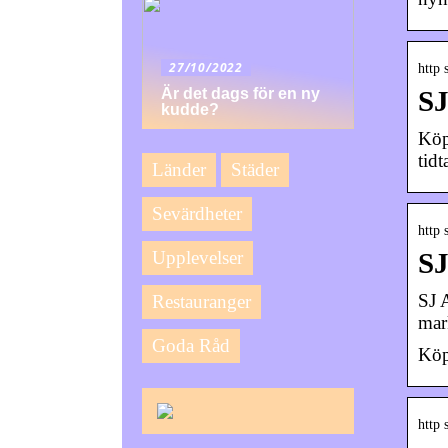
27/10/2022
http 
Är det dags för en ny
SJ
kudde?
Köp 
tid
Länder
Städer
Sevärdheter
http 
Upplevelser
SJ
SJ 
Restauranger
mar
Goda Råd
Köp
http 