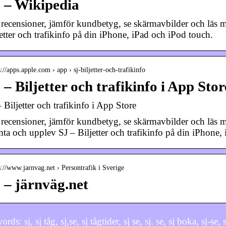
 – Wikipedia
 recensioner, jämför kundbetyg, se skärmavbilder och lä
jetter och trafikinfo på din iPhone, iPad och iPod touch.
s://apps.apple.com › app › sj-biljetter-och-trafikinfo
 – Biljetter och trafikinfo i App Sto
– Biljetter och trafikinfo i App Store
 recensioner, jämför kundbetyg, se skärmavbilder och läs me
ta och upplev SJ – Biljetter och trafikinfo på din iPhone,
s://www.jarnvag.net › Persontrafik i Sverige
 – järnväg.net
ds: sj, sj tåg, sj,se, sj tågtider, sj se, sj. se, sj boka, sj-se, 