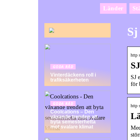
Länder
St
Sj
http 
SJ
GODA RÅD
Vinterdäckens roll i
SJ e
trafiksäkerheten
för
GODA RÅD
http 
Coolcations – Den
Lä
växande trenden att
byta semesterhetta
mot svalare klimat
Med 
stör