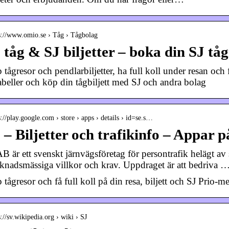
s://www.omio.se › Tåg › Tågbolag
 tåg & SJ biljetter – boka din SJ tå
tågresor och pendlarbiljetter, ha full koll under resan och 
tabeller och köp din tågbiljett med SJ och andra bolag
s://play.google.com › store › apps › details › id=se.s…
 – Biljetter och trafikinfo – Appar 
AB är ett svenskt järnvägsföretag för persontrafik helägt a
knadsmässiga villkor och krav. Uppdraget är att bedriva 
 tågresor och få full koll på din resa, biljett och SJ Prio-
s://sv.wikipedia.org › wiki › SJ