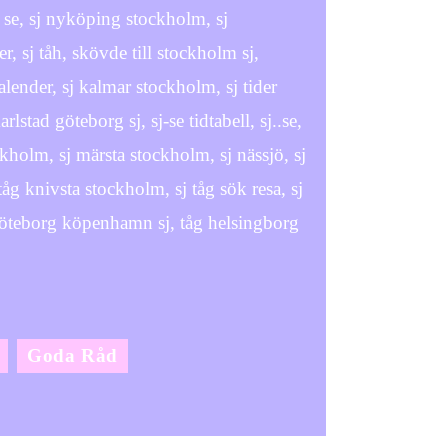
il se, sj nyköping stockholm, sj
ser, sj tåh, skövde till stockholm sj,
kalender, sj kalmar stockholm, sj tider
rlstad göteborg sj, sj-se tidtabell, sj..se,
kholm, sj märsta stockholm, sj nässjö, sj
j tåg knivsta stockholm, sj tåg sök resa, sj
åg göteborg köpenhamn sj, tåg helsingborg
Goda Råd