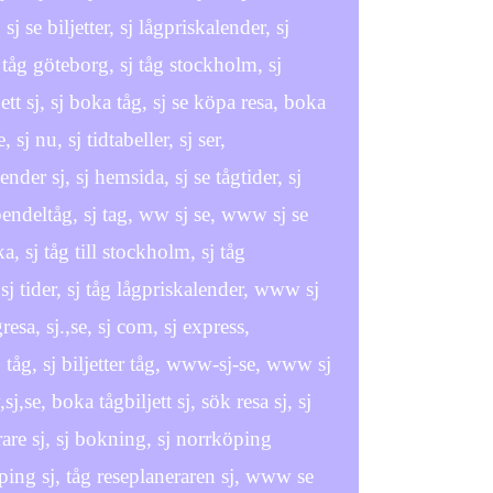
, sj se biljetter, sj lågpriskalender, sj
sj tåg göteborg, sj tåg stockholm, sj
ett sj, sj boka tåg, sj se köpa resa, boka
, sj nu, sj tidtabeller, sj ser,
lender sj, sj hemsida, sj se tågtider, sj
sj pendeltåg, sj tag, ww sj se, www sj se
a, sj tåg till stockholm, sj tåg
r, sj tider, sj tåg lågpriskalender, www sj
gresa, sj.,se, sj com, sj express,
sj tåg, sj biljetter tåg, www-sj-se, www sj
sj,se, boka tågbiljett sj, sök resa sj, sj
rare sj, sj bokning, sj norrköping
ping sj, tåg reseplaneraren sj, www se