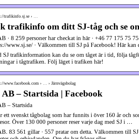
s://trafikinfo.sj.se › …
k trafikinfo om ditt SJ-tåg och se om
AB · 8 259 personer har checkat in här · +46 77 175 75 75
ps://www.sj.se/ · Välkommen till SJ på Facebook! Här kan 
SJ trafikinformation kan du se om tåget är i tid, följa tågf
ningar i tågtrafiken. Följ läget i trafiken här!
 s://www.facebook.com › … › Järnvägsbolag
 AB – Startsida | Facebook
AB – Startsida
är ett svenskt tågbolag som har funnits i över 160 år och s
resor. Över 130 000 personer reser varje dag med SJ i …
AB. 83 561 gillar · 557 pratar om detta. Välkommen till S
eter och erbjudanden. Om du har frågor eller…