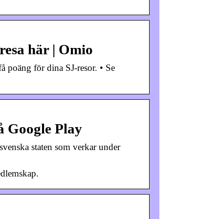
gresa här | Omio
få poäng för dina SJ-resor. • Se
på Google Play
v svenska staten som verkar under
…
medlemskap.