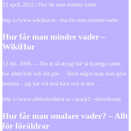
12 april, 2022 | Hur får man mindre vader
http s://www.wikihur.se › hur-far-man-mindre-vader
Hur får man mindre vader –
WikiHur
12 feb. 2006 — Det är så att jag har så kraftiga vader,
har alltid haft och det gör … Helst något man man göra
hemma – jag har två små barn och är inte …
http s://www.alltforforaldrar.se › snack2 › showthread
Hur får man smalare vader? – Allt
för föräldrar