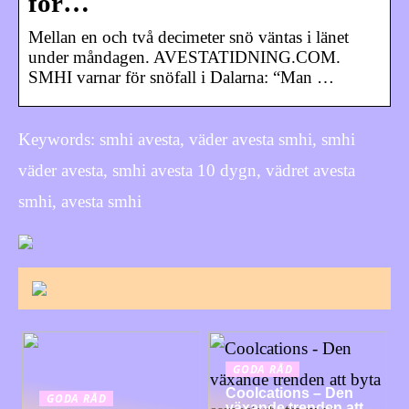
för…
Mellan en och två decimeter snö väntas i länet
under måndagen. AVESTATIDNING.COM.
SMHI varnar för snöfall i Dalarna: “Man …
Keywords: smhi avesta, väder avesta smhi, smhi
väder avesta, smhi avesta 10 dygn, vädret avesta
smhi, avesta smhi
GODA RÅD
Coolcations – Den
GODA RÅD
växande trenden att