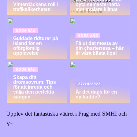
Vinterdäckens roll i
byta semesterhetta
trafiksäkerheten
mot svalare klimat
GODA RÅD
GODA RÅD
Guidade ridturer på
Island för en
Få ut det mesta av
oförglömlig
din charterresa – här
upplevelse
är våra bästa tips!
GODA RÅD
Skapa ditt
drömsovrum: Tips
27/10/2022
för att inreda och
välja den perfekta
Är det dags för en
sängen
ny kudde?
Upplev det fantastiska vädret i Prag med SMHI och
Yr