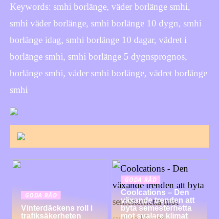
Keywords: smhi borlänge, väder borlänge smhi,
smhi väder borlänge, smhi borlänge 10 dygn, smhi
borlänge idag, smhi borlänge 10 dagar, vädret i
borlänge smhi, smhi borlänge 5 dygnsprognos,
borlänge smhi, väder smhi borlänge, vädret borlänge
smhi
GODA RÅD
Coolcations – Den
GODA RÅD
växande trenden att
Vinterdäckens roll i
byta semesterhetta
trafiksäkerheten
mot svalare klimat