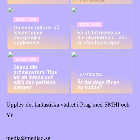
GODA RÅD
GODA RÅD
Guidade ridturer på
Island för en
Få ut det mesta av
oförglömlig
din charterresa – här
upplevelse
är våra bästa tips!
GODA RÅD
Skapa ditt
drömsovrum: Tips
27/10/2022
för att inreda och
välja den perfekta
Är det dags för en
sängen
ny kudde?
Upplev det fantastiska vädret i Prag med SMHI och
Yr
media@mediao.se