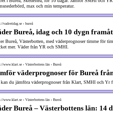
ret i Bureå, Skellefteå, för 10 dagar. Jämför SMHI och YR
nsnederbörd, max och min temperatur.
s://vadretidag.se › bureå
der Bureå, idag och 10 dygn framå
er Bureå, Västerbotten, med väderprognoser timme för tim
ket mer. Väder från YR och SMHI.
s://www.klart.se › Västerbottens län › Bureå
mför väderprognoser för Bureå frå
 kan du jämföra väderprognoser från Klart, SMHI och Yr fö
s://www.klart.se › Västerbottens län › Bureå
der Bureå – Västerbottens län: 14 d