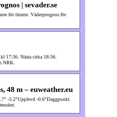
ognos | sevader.se
timme för timme. Väderprognos för
kl 17:36. Nästa cirka 18:36.
och NRK.
s, 48 m – euweather.eu
-0.7° -5.2°Upplevd -0.6°Daggpunkt
nsitet.