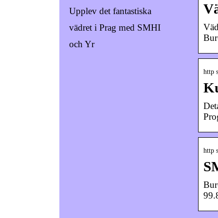
Vä
Upplev det fantastiska
Väd
vädret i Prag med SMHI
Bur
och Yr
http 
Ku
Det
Pro
http 
SM
Bur
99.