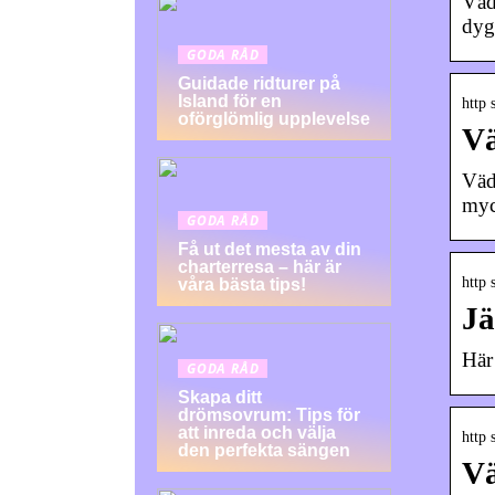
Väd
dyg
GODA RÅD
Guidade ridturer på
Island för en
http 
oförglömlig upplevelse
Vä
Väd
myc
GODA RÅD
Få ut det mesta av din
charterresa – här är
http 
våra bästa tips!
Jä
Här
GODA RÅD
Skapa ditt
drömsovrum: Tips för
att inreda och välja
http 
den perfekta sängen
Vä