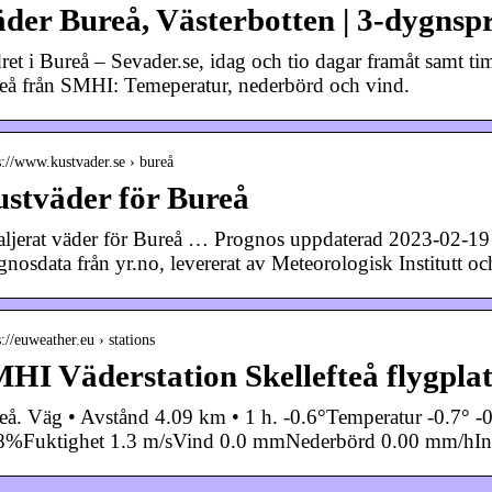
der Bureå, Västerbotten | 3-dygnspr
ret i Bureå – Sevader.se, idag och tio dagar framåt samt 
eå från SMHI: Temeperatur, nederbörd och vind.
s://www.kustvader.se › bureå
stväder för Bureå
aljerat väder för Bureå … Prognos uppdaterad 2023-02-19 
gnosdata från yr.no, levererat av Meteorologisk Institutt 
s://euweather.eu › stations
HI Väderstation Skellefteå flygplat
eå. Väg • Avstånd 4.09 km • 1 h. -0.6°Temperatur -0.7° 
8%Fuktighet 1.3 m/sVind 0.0 mmNederbörd 0.00 mm/hInte