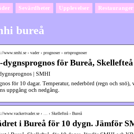
äder
Sevärdheter
Upplevelser
Restauranger
hi bureå
s://www.smhi.se › vader › prognoser › ortsprognoser
-dygnsprognos för Bureå, Skellefte
dygnsprognos | SMHI
gnos för 10 dagar. Temperatur, nederbörd (regn och snö), vin
ens uppgång och nedgång.
s://www.vackertvader.se › … › Skellefteå › Bureå
dret i Bureå för 10 dygn. Jämför 