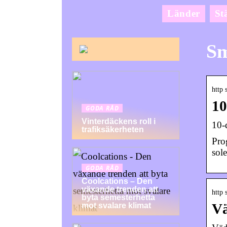
Länder
St
Sm
http 
10
GODA RÅD
Vinterdäckens roll i
10-
trafiksäkerheten
Pro
sol
GODA RÅD
Coolcations – Den
växande trenden att
http 
byta semesterhetta
Vä
mot svalare klimat