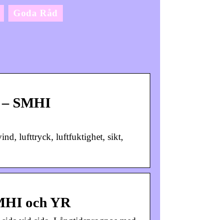
Goda Råd
å – SMHI
d, lufttryck, luftfuktighet, sikt,
SMHI och YR