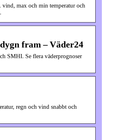
l. vind, max och min temperatur och
…
o dygn fram – Väder24
och SMHI. Se flera väderprognoser
ratur, regn och vind snabbt och