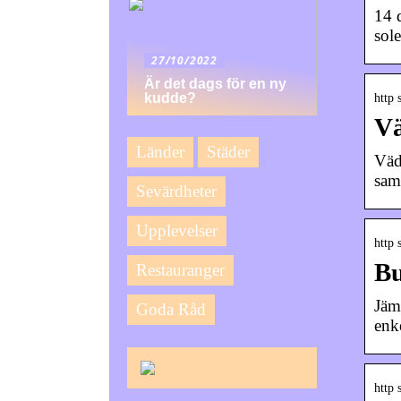
14 
sol
27/10/2022
Är det dags för en ny
kudde?
http 
Vä
Länder
Städer
Väd
sam
Sevärdheter
Upplevelser
http 
Bu
Restauranger
Jäm
Goda Råd
enke
http 