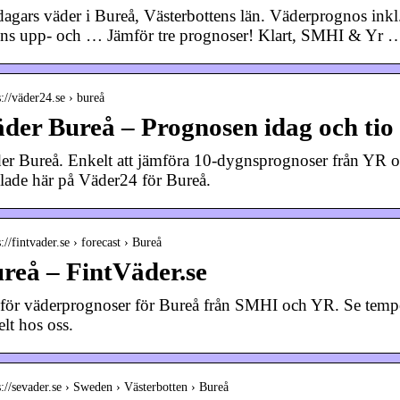
dagars väder i Bureå, Västerbottens län. Väderprognos ink
ens upp- och … Jämför tre prognoser! Klart, SMHI & Yr 
s://väder24.se › bureå
der Bureå – Prognosen idag och ti
er Bureå. Enkelt att jämföra 10-dygnsprognoser från YR 
lade här på Väder24 för Bureå.
s://fintvader.se › forecast › Bureå
reå – FintVäder.se
för väderprognoser för Bureå från SMHI och YR. Se tempe
lt hos oss.
s://sevader.se › Sweden › Västerbotten › Bureå