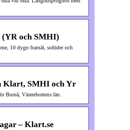
 sida vid sida. Långtidsprognos med
t (YR och SMHI)
me, 10 dygn framåt, soltider och
n Klart, SMHI och Yr
r Bureå, Västerbottens län.
agar – Klart.se