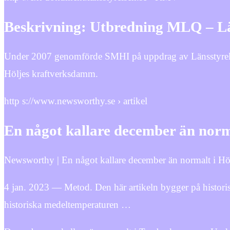
Beskrivning: Utbredning MLQ – Lä
Under 2007 genomförde SMHI på uppdrag av Länsstyrelsen
Höljes kraftverksdamm.
http s://www.newsworthy.se › artikel
En något kallare december än norm
Newsworthy | En något kallare december än normalt i Hö
4 jan. 2023 — Metod. Den här artikeln bygger på histor
historiska medeltemperaturen …