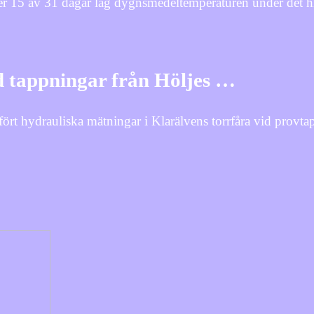
15 av 31 dagar låg dygnsmedeltemperaturen under det hist
d tappningar från Höljes …
t hydrauliska mätningar i Klarälvens torrfåra vid provta