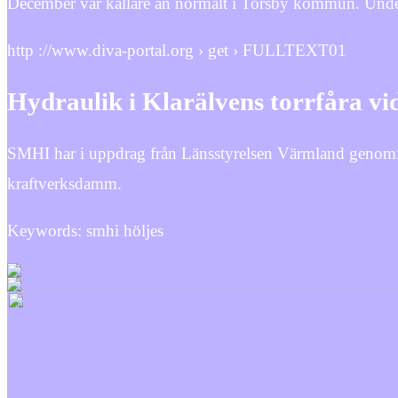
December var kallare än normalt i Torsby kommun. Under 
http ://www.diva-portal.org › get › FULLTEXT01
Hydraulik i Klarälvens torrfåra vi
SMHI har i uppdrag från Länsstyrelsen Värmland genomför
kraftverksdamm.
Keywords: smhi höljes