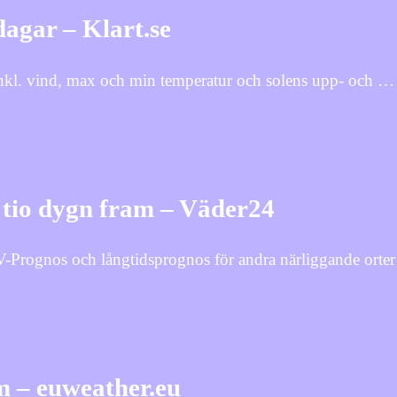
agar – Klart.se
nkl. vind, max och min temperatur och solens upp- och … 
 tio dygn fram – Väder24
-Prognos och långtidsprognos för andra närliggande orte
m – euweather.eu