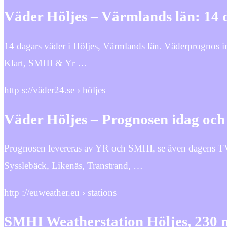
Väder Höljes – Värmlands län: 14 d
14 dagars väder i Höljes, Värmlands län. Väderprognos i
Klart, SMHI & Yr …
http s://väder24.se › höljes
Väder Höljes – Prognosen idag och
Prognosen levereras av YR och SMHI, se även dagens TV
Sysslebäck, Likenäs, Transtrand, …
http ://euweather.eu › stations
SMHI Weatherstation Höljes, 230 