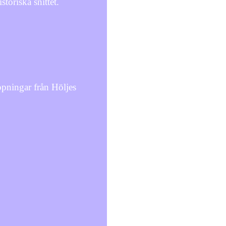
oriska snittet.
ppningar från Höljes