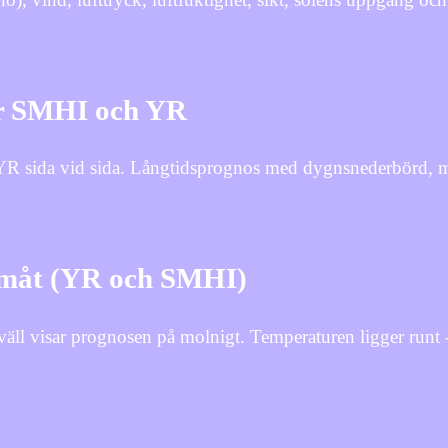
för SMHI och YR
 YR sida vid sida. Långtidsprognos med dygnsnederbörd, 
ramåt (YR och SMHI)
kväll visar prognosen på molnigt. Temperaturen ligger runt 