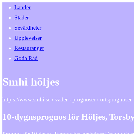
Länder
Städer
Sevärdheter
Upplevelser
Restauranger
Goda Råd
Smhi höljes
http s://www.smhi.se › vader › prognoser › ortsprognoser
10-dygnsprognos för Höljes, Tors
Prognos för 10 dagar. Temperatur, nederbörd (regn och snö