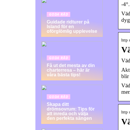
-4°
Väd
GODA RÅD
dyg
Guidade ridturer på
Island för en
oförglömlig upplevelse
http 
Vä
GODA RÅD
Väd
Få ut det mesta av din
Akt
charterresa – här är
våra bästa tips!
blir
Väd
mer
GODA RÅD
Skapa ditt
drömsovrum: Tips för
http 
att inreda och välja
den perfekta sängen
Vä