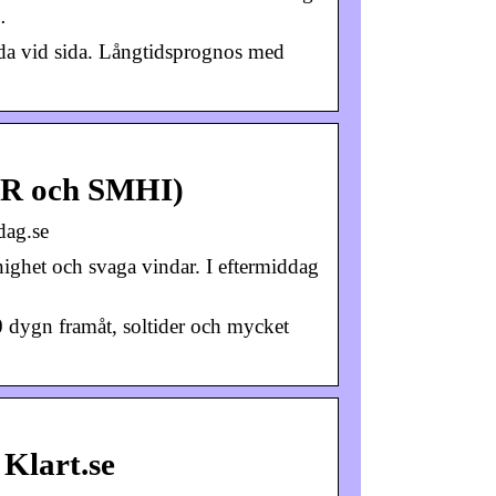
…
ida vid sida. Långtidsprognos med
(YR och SMHI)
dag.se
nighet och svaga vindar. I eftermiddag
 dygn framåt, soltider och mycket
 Klart.se