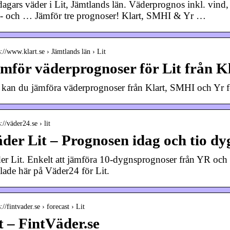
dagars väder i Lit, Jämtlands län. Väderprognos inkl. vind
- och … Jämför tre prognoser! Klart, SMHI & Yr …
s://www.klart.se › Jämtlands län › Lit
mför väderprognoser för Lit från K
 kan du jämföra väderprognoser från Klart, SMHI och Yr fö
s://väder24.se › lit
der Lit – Prognosen idag och tio d
er Lit. Enkelt att jämföra 10-dygnsprognoser från YR och
lade här på Väder24 för Lit.
s://fintvader.se › forecast › Lit
t – FintVäder.se