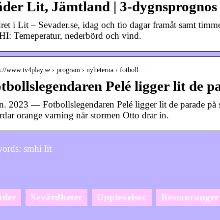
der Lit, Jämtland | 3-dygnsprognos |
ret i Lit – Sevader.se, idag och tio dagar framåt samt timm
I: Temeperatur, nederbörd och vind.
s://www.tv4play.se › program › nyheterna › fotboll…
tbollslegendaren Pelé ligger lit de 
an. 2023 — Fotbollslegendaren Pelé ligger lit de parade 
ärdar orange varning när stormen Otto drar in.
rds: smhi lit
äder
Sevärdheter
Upplevelser
Restauranger