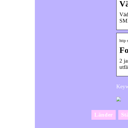
Vä
Väd
SMH
http 
Fo
2 j
utf
Keywo
Länder
St