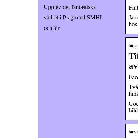
Upplev det fantastiska
Fin
Jäm
vädret i Prag med SMHI
hos
och Yr
http
Ti
a
Fac
Två
hin
God
bil
http 