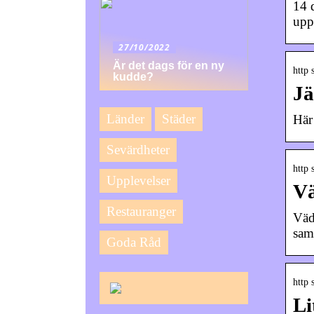
14 
upp
27/10/2022
Är det dags för en ny
http 
kudde?
Jä
Länder
Städer
Här
Sevärdheter
http 
Upplevelser
Vä
Restauranger
Väd
sam
Goda Råd
http 
Li