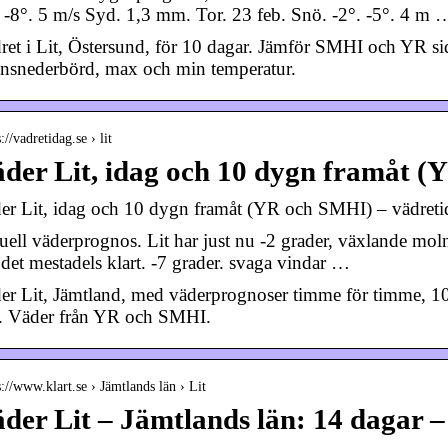
. -8°. 5 m/s Syd. 1,3 mm. Tor. 23 feb. Snö. -2°. -5°. 4 m 
ret i Lit, Östersund, för 10 dagar. Jämför SMHI och YR s
nsnederbörd, max och min temperatur.
s://vadretidag.se › lit
der Lit, idag och 10 dygn framåt 
er Lit, idag och 10 dygn framåt (YR och SMHI) – vädreti
uell väderprognos. Lit har just nu -2 grader, växlande mol
 det mestadels klart. -7 grader. svaga vindar …
er Lit, Jämtland, med väderprognoser timme för timme, 10
. Väder från YR och SMHI.
s://www.klart.se › Jämtlands län › Lit
der Lit – Jämtlands län: 14 dagar –