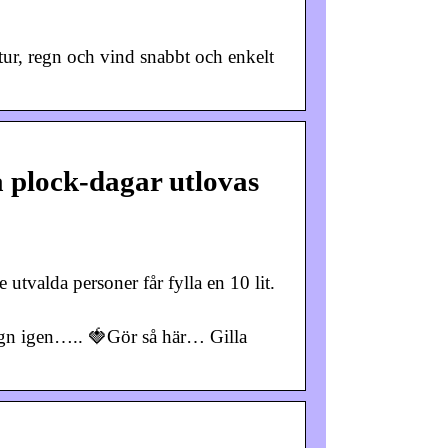
ur, regn och vind snabbt och enkelt
 plock-dagar utlovas
tvalda personer får fylla en 10 lit.
gn igen….. 🍓Gör så här… Gilla