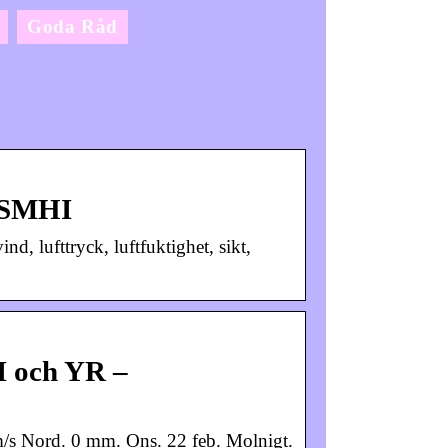
Goda Råd
– SMHI
d, lufttryck, luftfuktighet, sikt,
I och YR –
2 m/s Nord. 0 mm. Ons. 22 feb. Molnigt.