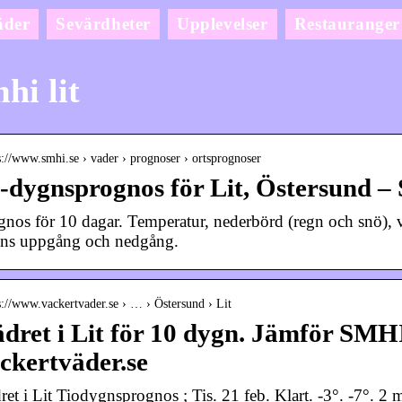
äder
Sevärdheter
Upplevelser
Restauranger
hi lit
s://www.smhi.se › vader › prognoser › ortsprognoser
-dygnsprognos för Lit, Östersund 
gnos för 10 dagar. Temperatur, nederbörd (regn och snö), vin
ens uppgång och nedgång.
s://www.vackertvader.se › … › Östersund › Lit
dret i Lit för 10 dygn. Jämför SMH
ckertväder.se
ret i Lit Tiodygnsprognos ; Tis. 21 feb. Klart. -3°. -7°. 