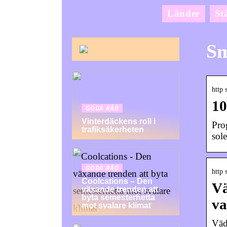
Länder
St
Sm
http 
10
GODA RÅD
Vinterdäckens roll i
Pro
trafiksäkerheten
sol
GODA RÅD
http 
Coolcations – Den
Vä
växande trenden att
byta semesterhetta
va
mot svalare klimat
Väd