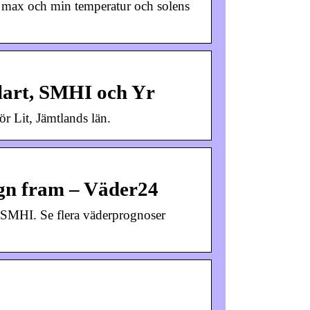
, max och min temperatur och solens
lart, SMHI och Yr
r Lit, Jämtlands län.
ygn fram – Väder24
 SMHI. Se flera väderprognoser