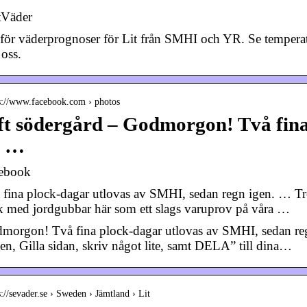
tVäder
för väderprognoser för Lit från SMHI och YR. Se temperat
 oss.
 s://www.facebook.com › photos
ft södergård – Godmorgon! Två fina
v …
ebook
 fina plock-dagar utlovas av SMHI, sedan regn igen. … Tre u
k med jordgubbar här som ett slags varuprov på våra …
morgon! Två fina plock-dagar utlovas av SMHI, sedan re
den, Gilla sidan, skriv något lite, samt DELA” till dina…
s://sevader.se › Sweden › Jämtland › Lit