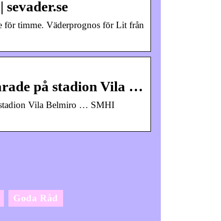
 sevader.se
e för timme. Väderprognos för Lit från
parade på stadion Vila …
på stadion Vila Belmiro … SMHI
Goda Råd