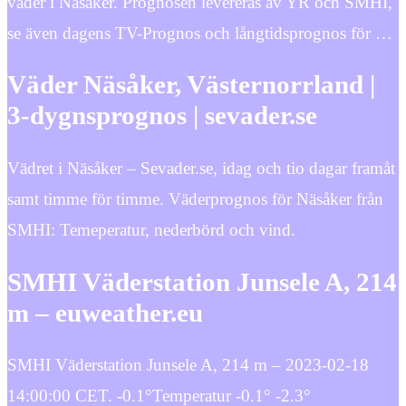
väder i Näsåker. Prognosen levereras av YR och SMHI,
se även dagens TV-Prognos och långtidsprognos för …
Väder Näsåker, Västernorrland |
3-dygnsprognos | sevader.se
Vädret i Näsåker – Sevader.se, idag och tio dagar framåt
samt timme för timme. Väderprognos för Näsåker från
SMHI: Temeperatur, nederbörd och vind.
SMHI Väderstation Junsele A, 214
m – euweather.eu
SMHI Väderstation Junsele A, 214 m – 2023-02-18
14:00:00 CET. -0.1°Temperatur -0.1° -2.3°