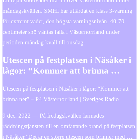
Ett rejält snöoväder drar in över Västernorrland under
måndagskvällen. SMHI har utfärdat en klass 3-varning
för extremt väder, den högsta varningsnivån. 40-70
centimeter snö väntas falla i Västernorrland under
perioden måndag kväll till onsdag.
Utescen på festplatsen i Näsåker i
lågor: “Kommer att brinna …
Utescen på festplatsen i Näsåker i lågor: “Kommer att
brinna ner” – P4 Västernorrland | Sveriges Radio
9 dec. 2022 — På fredagskvällen larmades
räddningstjänsten till en omfattande brand på festplatsen
i Näsåker.”Det är en större utescen som brinner med …