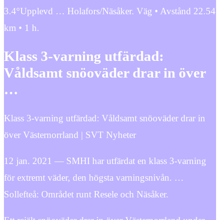
3.4°Upplevd … Holafors/Näsåker. Väg • Avstånd 22.54
km • 1 h.
Klass 3-varning utfärdad:
Våldsamt snöoväder drar in över
…
Klass 3-varning utfärdad: Våldsamt snöoväder drar in
över Västernorrland | SVT Nyheter
12 jan. 2021 — SMHI har utfärdat en klass 3-varning
för extremt väder, den högsta varningsnivån. …
Sollefteå: Området runt Resele och Näsåker.