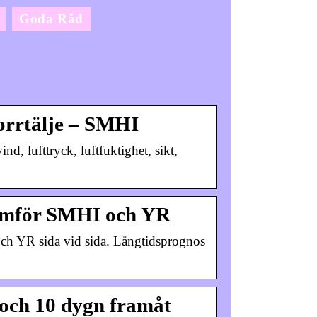
Goda Råd
orrtälje – SMHI
d, lufttryck, luftfuktighet, sikt,
Jämför SMHI och YR
och YR sida vid sida. Långtidsprognos
 och 10 dygn framåt