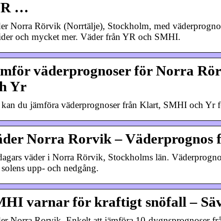
YR …
er Norra Rörvik (Norrtälje), Stockholm, med väderprogno
tider och mycket mer. Väder från YR och SMHI.
mför väderprognoser för Norra Rör
h Yr
 kan du jämföra väderprognoser från Klart, SMHI och Yr f
der Norra Rorvik – Väderprognos 
dagars väder i Norra Rörvik, Stockholms län. Väderprogno
 solens upp- och nedgång.
HI varnar för kraftigt snöfall – S
er Norra Rorvik. Enkelt att jämföra 10-dygnsprognoser f