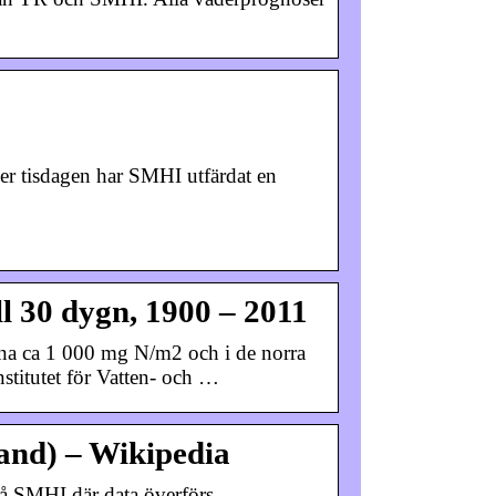
er tisdagen har SMHI utfärdat en
ll 30 dygn, 1900 – 2011
arna ca 1 000 mg N/m2 och i de norra
titutet för Vatten- och …
and) – Wikipedia
 på SMHI där data överförs …