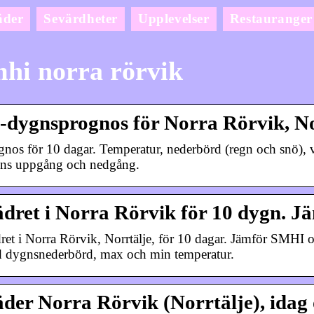
äder
Sevärdheter
Upplevelser
Restauranger
hi norra rörvik
-dygnsprognos för Norra Rörvik, N
gnos för 10 dagar. Temperatur, nederbörd (regn och snö), vin
ens uppgång och nedgång.
dret i Norra Rörvik för 10 dygn. 
ret i Norra Rörvik, Norrtälje, för 10 dagar. Jämför SMHI 
 dygnsnederbörd, max och min temperatur.
der Norra Rörvik (Norrtälje), idag