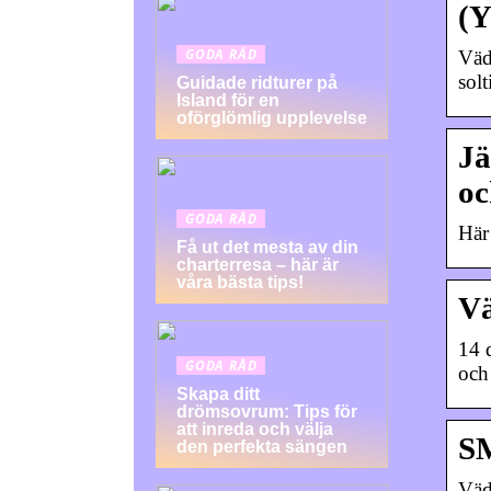
(
GODA RÅD
Väd
sol
Guidade ridturer på
Island för en
oförglömlig upplevelse
Jä
oc
GODA RÅD
Här
Få ut det mesta av din
charterresa – här är
våra bästa tips!
Vä
14 
GODA RÅD
och
Skapa ditt
drömsovrum: Tips för
att inreda och välja
SM
den perfekta sängen
Väd