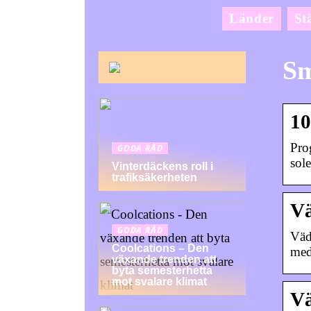
Länder
St
Sm
10
Pro
GODA RÅD
sol
Vinterdäckens roll i
trafiksäkerheten
Vä
GODA RÅD
Väd
Coolcations – Den
med
växande trenden att
byta semesterhetta
mot svalare klimat
Vä