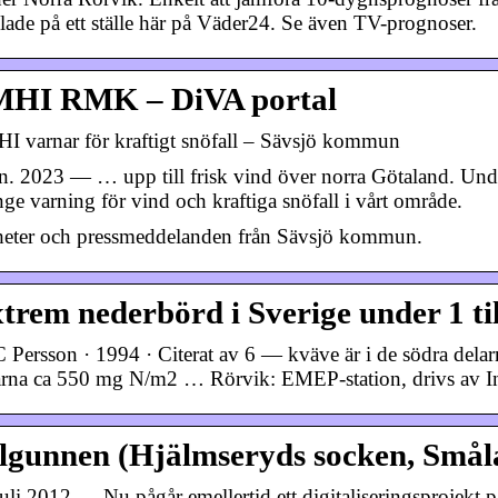
lade på ett ställe här på Väder24. Se även TV-prognoser.
MHI RMK – DiVA portal
I varnar för kraftigt snöfall – Sävsjö kommun
an. 2023 — … upp till frisk vind över norra Götaland. Und
nge varning för vind och kraftiga snöfall i vårt område.
eter och pressmeddelanden från Sävsjö kommun.
trem nederbörd i Sverige under 1 ti
C Persson · 1994 · Citerat av 6 — kväve är i de södra del
arna ca 550 mg N/m2 … Rörvik: EMEP-station, drivs av Ins
lgunnen (Hjälmseryds socken, Smål
juli 2012 — Nu pågår emellertid ett digitaliseringsprojekt