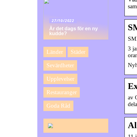
sam
27/10/2022
S
Är det dags för en ny
kudde?
SMH
3 j
Länder
Städer
ora
Nyh
Sevärdheter
Upplevelser
Ex
Restauranger
av 
del
Goda Råd
Al
11 