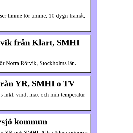
ser timme för timme, 10 dygn framåt,
vik från Klart, SMHI
ör Norra Rörvik, Stockholms län.
från YR, SMHI o TV
s inkl. vind, max och min temperatur
ävsjö kommun
rån YR och SMHI. Alla väderprognoser