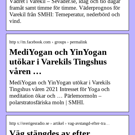
Vädret i Varekil – Sevader.se, idag och tio dagar
framåt samt timme för timme. Väderprognos för
Varekil från SMHI: Temeperatur, nederbörd och
vind.
http s://m.facebook.com › groups › permalink
MediYogan och YinYogan
utökar i Varekils Tingshus
våren …
MediYogan och YinYogan utökar i Varekils
Tingshus våren 2021 Intresset för Yoga och
meditation ökar och … Pärlemormoln –
polarstratosfäriska moln | SMHI.
http s://sverigesradio.se › artikel › vag-avstangd-efter-tra…
Väg stängdes av efter