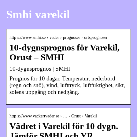
Smhi varekil
http s://www.smhi.se › vader › prognoser › ortsprognoser
10-dygnsprognos för Varekil,
Orust – SMHI
10-dygnsprognos | SMHI
Prognos för 10 dagar. Temperatur, nederbörd
(regn och snö), vind, lufttryck, luftfuktighet, sikt,
solens uppgång och nedgång.
http s://www.vackertvader.se › … › Orust › Varekil
Vädret i Varekil för 10 dygn.
Jämför SMHI och YR