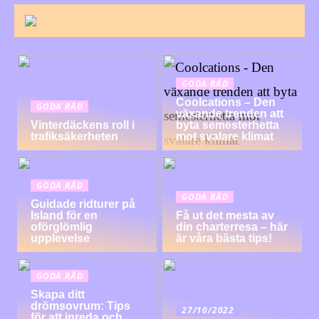
GODA RÅD
Coolcations – Den
GODA RÅD
växande trenden att
Vinterdäckens roll i
byta semesterhetta
trafiksäkerheten
mot svalare klimat
GODA RÅD
GODA RÅD
Guidade ridturer på
Island för en
Få ut det mesta av
oförglömlig
din charterresa – här
upplevelse
är våra bästa tips!
GODA RÅD
Skapa ditt
drömsovrum: Tips
27/10/2022
för att inreda och