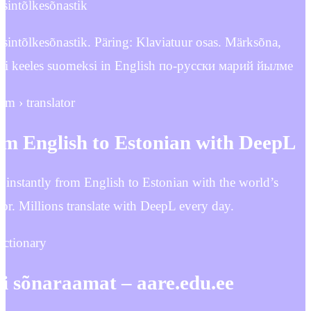
asintõlkesõnastik
masintõlkesõnastik. Päring: Klaviatuur osas. Märksõna,
eesti keeles suomeksi in English по-русски марий йылме
om › translator
om English to Estonian with DeepL
es instantly from English to Estonian with the world’s
tor. Millions translate with DeepL every day.
dictionary
sti sõnaraamat – aare.edu.ee