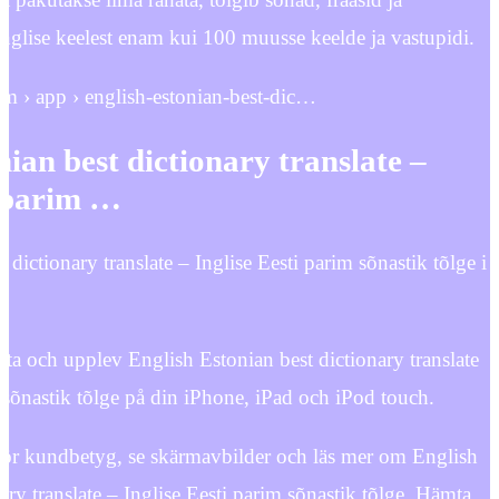
inglise keelest enam kui 100 muusse keelde ja vastupidi.
com › app › english-estonian-best-dic…
nian best dictionary translate –
i parim …
t dictionary translate – Inglise Eesti parim sõnastik tõlge i
 och upplev English Estonian best dictionary translate
m sõnastik tõlge på din iPhone, iPad och iPod touch.
för kundbetyg, se skärmavbilder och läs mer om English
ary translate – Inglise Eesti parim sõnastik tõlge. Hämta