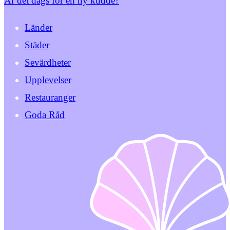
Är det dags för en ny kudde?
Länder
Städer
Sevärdheter
Upplevelser
Restauranger
Goda Råd