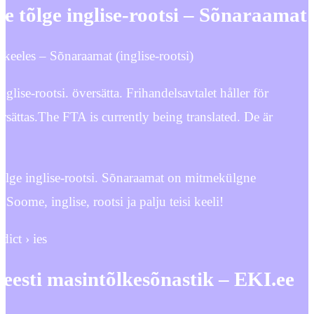
te tõlge inglise-rootsi – Sõnaraamat
eles – Sõnaraamat (inglise-rootsi)
nglise-rootsi. översätta. Frihandelsavtalet håller för
rsättas.The FTA is currently being translated. De är
 tõlge inglise-rootsi. Sõnaraamat on mitmekülgne
 Soome, inglise, rootsi ja palju teisi keeli!
dict › ies
e-eesti masintõlkesõnastik – EKI.ee