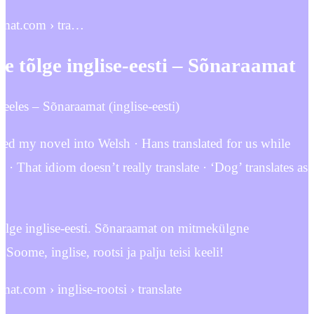
amat.com › tra…
te tõlge inglise-eesti – Sõnaraamat
les – Sõnaraamat (inglise-eesti)
ated my novel into Welsh · Hans translated for us while
· That idiom doesn’t really translate · ‘Dog’ translates as
 tõlge inglise-eesti. Sõnaraamat on mitmekülgne
 Soome, inglise, rootsi ja palju teisi keeli!
at.com › inglise-rootsi › translate