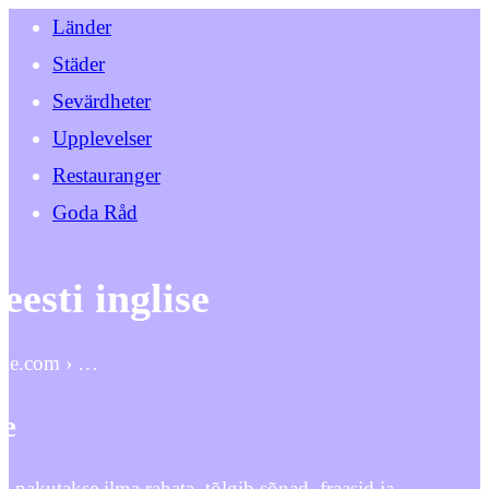
Länder
Städer
Sevärdheter
Upplevelser
Restauranger
Goda Råd
eesti inglise
ogle.com › …
ge
 pakutakse ilma rahata, tõlgib sõnad, fraasid ja