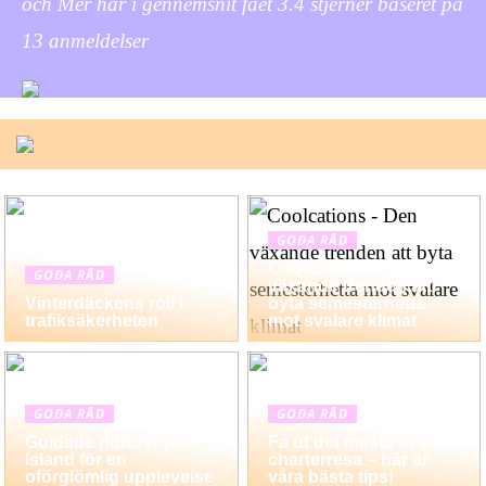
och Mer har i gennemsnit fået
3.4
stjerner baseret på
13
anmeldelser
GODA RÅD
Coolcations – Den
GODA RÅD
växande trenden att
Vinterdäckens roll i
byta semesterhetta
trafiksäkerheten
mot svalare klimat
GODA RÅD
GODA RÅD
Guidade ridturer på
Få ut det mesta av din
Island för en
charterresa – här är
oförglömlig upplevelse
våra bästa tips!