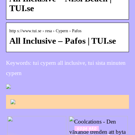
TUI.se
http s://www.tui.se › resa › Cypern › Pafos
All Inclusive – Pafos | TUI.se
Keywords: tui cypern all inclusive, tui sista minuten
cypern
GODA RÅD