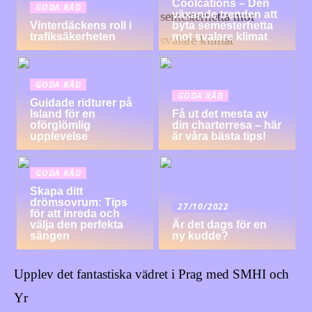
Coolcations – Den
GODA RÅD
växande trenden att
Vinterdäckens roll i
byta semesterhetta
trafiksäkerheten
mot svalare klimat
GODA RÅD
GODA RÅD
Guidade ridturer på
Island för en
Få ut det mesta av
oförglömlig
din charterresa – här
upplevelse
är våra bästa tips!
GODA RÅD
Skapa ditt
drömsovrum: Tips
27/10/2022
för att inreda och
välja den perfekta
Är det dags för en
sängen
ny kudde?
Upplev det fantastiska vädret i Prag med SMHI och
Yr