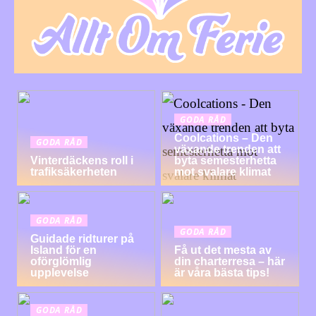
GODA RÅD
Coolcations – Den
GODA RÅD
växande trenden att
Vinterdäckens roll i
byta semesterhetta
trafiksäkerheten
mot svalare klimat
GODA RÅD
GODA RÅD
Guidade ridturer på
Island för en
Få ut det mesta av
oförglömlig
din charterresa – här
upplevelse
är våra bästa tips!
GODA RÅD