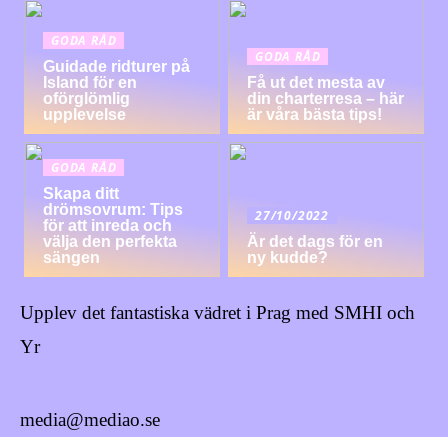
GODA RÅD
GODA RÅD
Guidade ridturer på
Island för en
Få ut det mesta av
oförglömlig
din charterresa – här
upplevelse
är våra bästa tips!
GODA RÅD
Skapa ditt
drömsovrum: Tips
27/10/2022
för att inreda och
välja den perfekta
Är det dags för en
sängen
ny kudde?
Upplev det fantastiska vädret i Prag med SMHI och
Yr
media@mediao.se