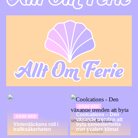
GODA RÅD
Coolcations – Den
GODA RÅD
växande trenden att
Vinterdäckens roll i
byta semesterhetta
trafiksäkerheten
mot svalare klimat