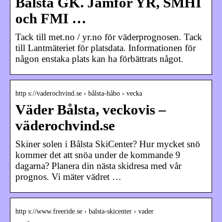
Bålsta GK. Jämför YR, SMHI
och FMI …
Tack till met.no / yr.no för väderprognosen. Tack
till Lantmäteriet för platsdata. Informationen för
någon enstaka plats kan ha förbättrats något.
http s://vaderochvind.se › bålsta-håbo › vecka
Väder Bålsta, veckovis –
väderochvind.se
Skiner solen i Bålsta SkiCenter? Hur mycket snö
kommer det att snöa under de kommande 9
dagarna? Planera din nästa skidresa med vår
prognos. Vi mäter vädret …
http s://www.freeride.se › balsta-skicenter › vader