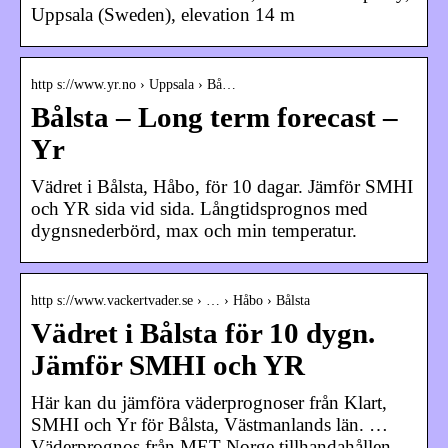
Uppsala (Sweden), elevation 14 m
http s://www.yr.no › Uppsala › Bå…
Bålsta – Long term forecast –
Yr
Vädret i Bålsta, Håbo, för 10 dagar. Jämför SMHI
och YR sida vid sida. Långtidsprognos med
dygnsnederbörd, max och min temperatur.
http s://www.vackertvader.se › … › Håbo › Bålsta
Vädret i Bålsta för 10 dygn.
Jämför SMHI och YR
Här kan du jämföra väderprognoser från Klart,
SMHI och Yr för Bålsta, Västmanlands län. …
Väderprognos från MET Norge tillhandahållen