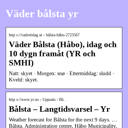
Väder bålsta yr
http s://vadretidag.se › bålsta-håbo-2723567
Väder Bålsta (Håbo), idag och
10 dygn framåt (YR och
SMHI)
Natt: skyet · Morgen: snø · Ettermiddag: sludd ·
Kveld: skyet.
http s://www.yr.no › Uppsala › Bå…
Bålsta – Langtidsvarsel – Yr
Weather forecast for Bålsta for the next 9 days. …
Bålsta. Administration centre, Håbo Municipality,