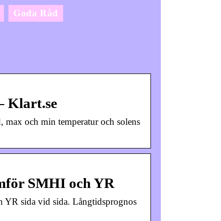
Goda Råd
 Klart.se
d, max och min temperatur och solens
ämför SMHI och YR
h YR sida vid sida. Långtidsprognos