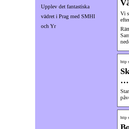
Vä
Upplev det fantastiska
Vi 
vädret i Prag med SMHI
eft
och Yr
Rät
Sam
ned
http 
Sk
…
Sta
påv
http 
Bo