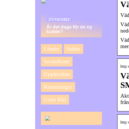
Vä
Väd
27/10/2022
Väd
Är det dags för en ny
ned
kudde?
Väd
mer
Länder
Städer
Sevärdheter
http 
Upplevelser
Vä
S
Restauranger
Akt
Goda Råd
frå
http 