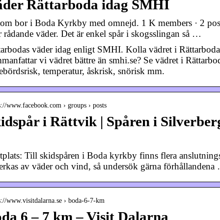
der Rättarboda idag SMHI
som bor i Boda Kyrkby med omnejd. 1 K members · 2 posts a
er rådande väder. Det är enkel spår i skogsslingan så …
tarbodas väder idag enligt SMHI. Kolla vädret i Rättarboda
manfattar vi vädret bättre än smhi.se? Se vädret i Rättarbo
ebördsrisk, temperatur, åskrisk, snörisk mm.
s://www.facebook.com › groups › posts
idspår i Rättvik | Spåren i Silverb
rtplats: Till skidspåren i Boda kyrkby finns flera anslutni
erkas av väder och vind, så undersök gärna förhållandena
s://www.visitdalarna.se › boda-6-7-km
da 6 – 7 km – Visit Dalarna