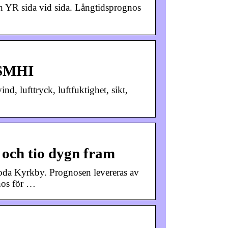
h YR sida vid sida. Långtidsprognos
 SMHI
d, lufttryck, luftfuktighet, sikt,
och tio dygn fram
oda Kyrkby. Prognosen levereras av
nos för …