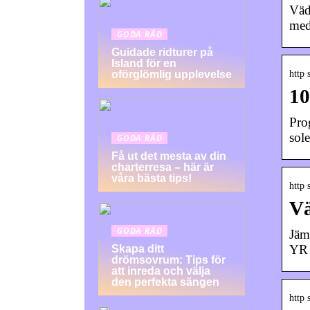
Väd
med
GODA RÅD
Guidade ridturer på
Island för en
http 
oförglömlig upplevelse
10
Pro
sol
GODA RÅD
Få ut det mesta av din
charterresa – här är
våra bästa tips!
http 
Vä
GODA RÅD
Jäm
YR 
Skapa ditt
drömsovrum: Tips för
att inreda och välja
den perfekta sängen
http 