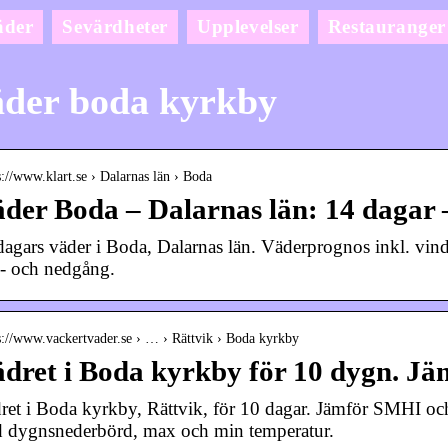
äder
Sevärdheter
Upplevelser
Restauranger
der boda kyrkby
s://www.klart.se › Dalarnas län › Boda
der Boda – Dalarnas län: 14 dagar –
dagars väder i Boda, Dalarnas län. Väderprognos inkl. vin
- och nedgång.
s://www.vackertvader.se › … › Rättvik › Boda kyrkby
dret i Boda kyrkby för 10 dygn. J
ret i Boda kyrkby, Rättvik, för 10 dagar. Jämför SMHI oc
 dygnsnederbörd, max och min temperatur.