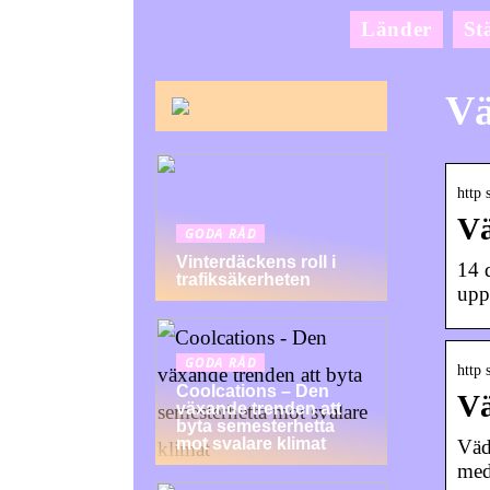
Länder
St
Vä
http 
Vä
GODA RÅD
Vinterdäckens roll i
14 
trafiksäkerheten
upp
GODA RÅD
http 
Coolcations – Den
Vä
växande trenden att
byta semesterhetta
mot svalare klimat
Väd
med