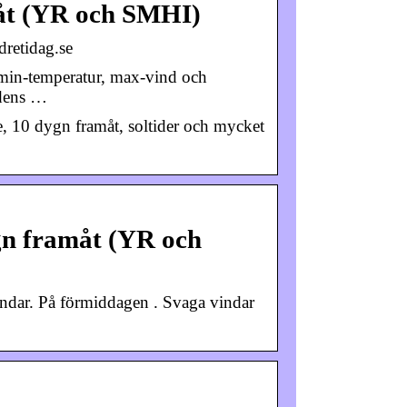
måt (YR och SMHI)
retidag.se
 min-temperatur, max-vind och
ndens …
 10 dygn framåt, soltider och mycket
gn framåt (YR och
indar. På förmiddagen . Svaga vindar