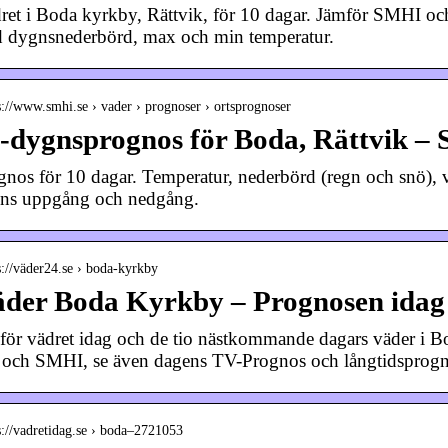
ret i Boda kyrkby, Rättvik, för 10 dagar. Jämför SMHI oc
 dygnsnederbörd, max och min temperatur.
s://www.smhi.se › vader › prognoser › ortsprognoser
-dygnsprognos för Boda, Rättvik –
gnos för 10 dagar. Temperatur, nederbörd (regn och snö), vin
ens uppgång och nedgång.
s://väder24.se › boda-kyrkby
der Boda Kyrkby – Prognosen idag 
för vädret idag och de tio nästkommande dagars väder i B
och SMHI, se även dagens TV-Prognos och långtidsprog
s://vadretidag.se › boda–2721053