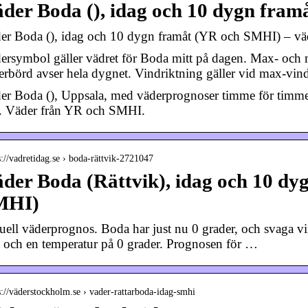
der Boda (), idag och 10 dygn fra
er Boda (), idag och 10 dygn framåt (YR och SMHI) – väd
ersymbol gäller vädret för Boda mitt på dagen. Max- och
erbörd avser hela dygnet. Vindriktning gäller vid max-vi
er Boda (), Uppsala, med väderprognoser timme för timme,
. Väder från YR och SMHI.
s://vadretidag.se › boda-rättvik-2721047
der Boda (Rättvik), idag och 10 dy
MHI)
uell väderprognos. Boda har just nu 0 grader, och svaga v
n och en temperatur på 0 grader. Prognosen för …
s://väderstockholm.se › vader-rattarboda-idag-smhi