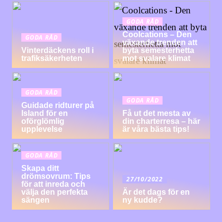
GODA RÅD
Coolcations – Den
GODA RÅD
växande trenden att
Vinterdäckens roll i
byta semesterhetta
trafiksäkerheten
mot svalare klimat
GODA RÅD
GODA RÅD
Guidade ridturer på
Island för en
Få ut det mesta av
oförglömlig
din charterresa – här
upplevelse
är våra bästa tips!
GODA RÅD
Skapa ditt
drömsovrum: Tips
27/10/2022
för att inreda och
välja den perfekta
Är det dags för en
sängen
ny kudde?