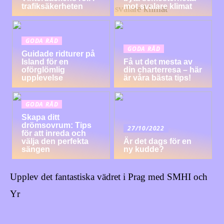
trafiksäkerheten
mot svalare klimat
GODA RÅD
GODA RÅD
Guidade ridturer på
Island för en
Få ut det mesta av
oförglömlig
din charterresa – här
upplevelse
är våra bästa tips!
GODA RÅD
Skapa ditt
drömsovrum: Tips
27/10/2022
för att inreda och
välja den perfekta
Är det dags för en
sängen
ny kudde?
Upplev det fantastiska vädret i Prag med SMHI och
Yr