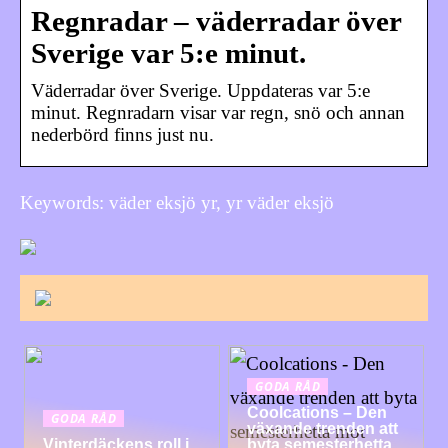
Regnradar – väderradar över
Sverige var 5:e minut.
Väderradar över Sverige. Uppdateras var 5:e
minut. Regnradarn visar var regn, snö och annan
nederbörd finns just nu.
Keywords: väder eksjö yr, yr väder eksjö
GODA RÅD
Coolcations – Den
GODA RÅD
växande trenden att
Vinterdäckens roll i
byta semesterhetta