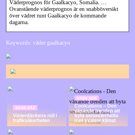
Väderprognos för Gaalkacyo, Somalia. …
Ovanstående väderprognos är en snabböversikt
över vädret runt Gaalkacyo de kommande
dagarna.
Keywords: väder gaalkacyo
GODA RÅD
Coolcations – Den
GODA RÅD
växande trenden att
Vinterdäckens roll i
byta semesterhetta
trafiksäkerheten
mot svalare klimat