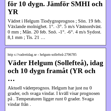
för 10 dygn. Jämför SMHI och
YR
Vädret i Helgum Tiodygnsprognos ; Sön. 19 feb.
Växlande molnighet. 1°. -3°. 5 m/s Västnordväst.
0 mm ; Mån. 20 feb. Snö. -1°. -6°. 4 m/s Sydost.
8,1 mm ; Tis. 21 …
http s://vadretidag.se › helgum-sollefteå-2706785
Väder Helgum (Sollefteå), idag
och 10 dygn framåt (YR och
…
Aktuell väderprognos. Helgum har just nu 0
grader, och svaga vindar. I kväll visar prognosen
på . Temperaturen ligger runt 0 grader. Svaga
vindar från .