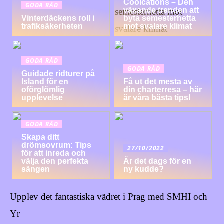
Coolcations – Den
GODA RÅD
växande trenden att
Vinterdäckens roll i
byta semesterhetta
trafiksäkerheten
mot svalare klimat
GODA RÅD
GODA RÅD
Guidade ridturer på
Island för en
Få ut det mesta av
oförglömlig
din charterresa – här
upplevelse
är våra bästa tips!
GODA RÅD
Skapa ditt
drömsovrum: Tips
27/10/2022
för att inreda och
välja den perfekta
Är det dags för en
sängen
ny kudde?
Upplev det fantastiska vädret i Prag med SMHI och
Yr