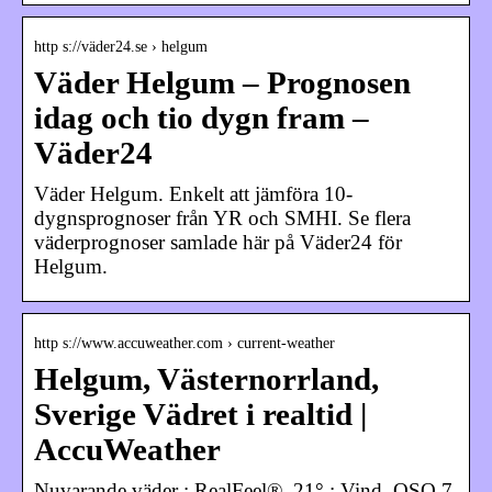
http s://väder24.se › helgum
Väder Helgum – Prognosen
idag och tio dygn fram –
Väder24
Väder Helgum. Enkelt att jämföra 10-
dygnsprognoser från YR och SMHI. Se flera
väderprognoser samlade här på Väder24 för
Helgum.
http s://www.accuweather.com › current-weather
Helgum, Västernorrland,
Sverige Vädret i realtid |
AccuWeather
Nuvarande väder ; RealFeel®. 21° ; Vind. OSO 7