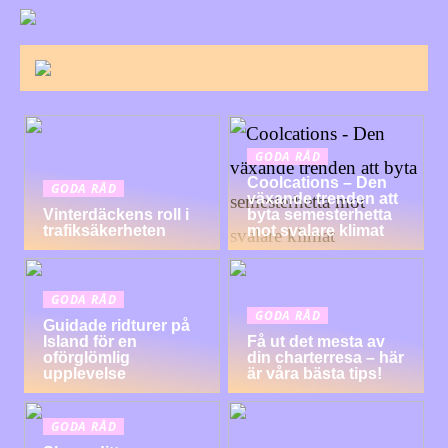
GODA RÅD
Coolcations – Den
GODA RÅD
växande trenden att
Vinterdäckens roll i
byta semesterhetta
trafiksäkerheten
mot svalare klimat
GODA RÅD
GODA RÅD
Guidade ridturer på
Island för en
Få ut det mesta av
oförglömlig
din charterresa – här
upplevelse
är våra bästa tips!
GODA RÅD