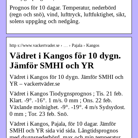
Prognos för 10 dagar. Temperatur, nederbörd
(regn och snö), vind, lufttryck, luftfuktighet, sikt,
solens uppgång och nedgång.
http s://www.vackertvader.se › … › Pajala › Kangos
Vädret i Kangos för 10 dygn.
Jämför SMHI och YR
Vädret i Kangos för 10 dygn. Jämför SMHI och
YR – vackertväder.se
Vädret i Kangos Tiodygnsprognos ; Tis. 21 feb.
Klart. -9°. -16°. 1 m/s. 0 mm ; Ons. 22 feb.
Växlande molnighet. -9°. -19°. 4 m/s Sydsydost.
0 mm ; Tor. 23 feb. Snö.
Vädret i Kangos, Pajala, för 10 dagar. Jämför
SMHI och YR sida vid sida. Långtidsprognos
med dygnsnederbörd, max och min temperatur.