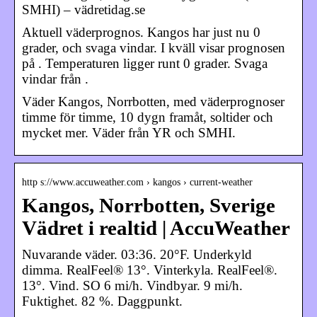
SMHI) – vädretidag.se
Aktuell väderprognos. Kangos har just nu 0
grader, och svaga vindar. I kväll visar prognosen
på . Temperaturen ligger runt 0 grader. Svaga
vindar från .
Väder Kangos, Norrbotten, med väderprognoser
timme för timme, 10 dygn framåt, soltider och
mycket mer. Väder från YR och SMHI.
http s://www.accuweather.com › kangos › current-weather
Kangos, Norrbotten, Sverige
Vädret i realtid | AccuWeather
Nuvarande väder. 03:36. 20°F. Underkyld
dimma. RealFeel® 13°. Vinterkyla. RealFeel®.
13°. Vind. SO 6 mi/h. Vindbyar. 9 mi/h.
Fuktighet. 82 %. Daggpunkt.