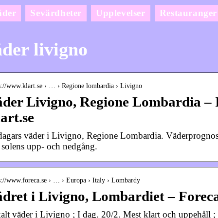
äder
Sevärdheter
Upplevelser
Restauranger
der livigno
s://www.klart.se › … › Regione lombardia › Livigno
der Livigno, Regione Lombardia – I
art.se
dagars väder i Livigno, Regione Lombardia. Väderprognos
 solens upp- och nedgång.
s://www.foreca.se › … › Europa › Italy › Lombardy
dret i Livigno, Lombardiet – Foreca
alt väder i Livigno ; I dag. 20/2. Mest klart och uppehåll 