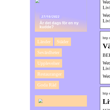
Wet
Liv
Wet
27/10/2022
Liv
Är det dags för en ny
kudde?
http 
Länder
Städer
V
Sevärdheter
BER
Wet
Upplevelser
Liv
Restauranger
Wet
Goda Råd
http 
Li