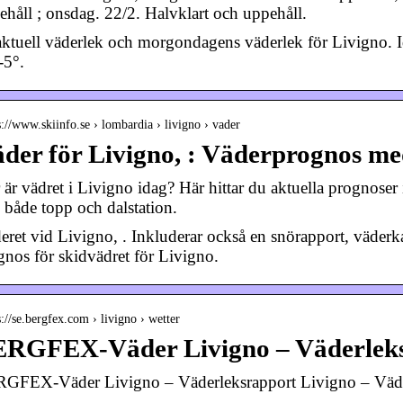
ehåll ; onsdag. 22/2. Halvklart och uppehåll.
aktuell väderlek och morgondagens väderlek för Livigno. I
-5°.
s://www.skiinfo.se › lombardia › livigno › vader
der för Livigno, : Väderprognos me
 är vädret i Livigno idag? Här hittar du aktuella prognoser
n både topp och dalstation.
eret vid Livigno, . Inkluderar också en snörapport, väder
gnos för skidvädret för Livigno.
s://se.bergfex.com › livigno › wetter
ERGFEX-Väder Livigno – Väderle
GFEX-Väder Livigno – Väderleksrapport Livigno – Väde