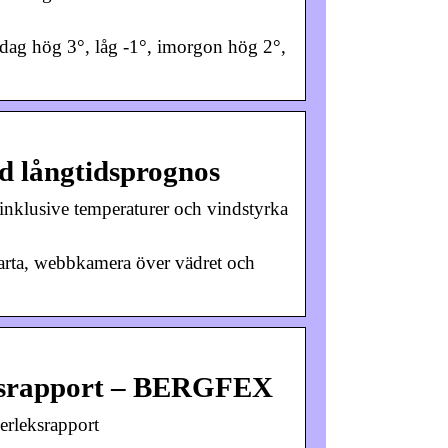
dag hög 3°, låg -1°, imorgon hög 2°,
d långtidsprognos
 inklusive temperaturer och vindstyrka
karta, webbkamera över vädret och
ksrapport – BERGFEX
rleksrapport