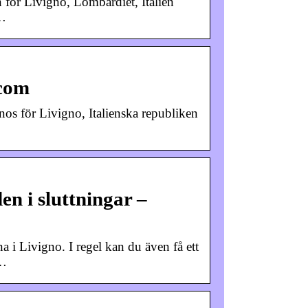
 för Livigno, Lombardiet, Italien
 …
.com
nos för Livigno, Italienska republiken
n i sluttningar –
 i Livigno. I regel kan du även få ett
 …