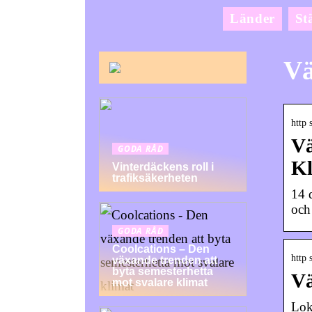
Länder
St
Vä
http 
Vä
GODA RÅD
Kl
Vinterdäckens roll i
trafiksäkerheten
14 
och
GODA RÅD
Coolcations – Den
http 
växande trenden att
byta semesterhetta
Vä
mot svalare klimat
Lok