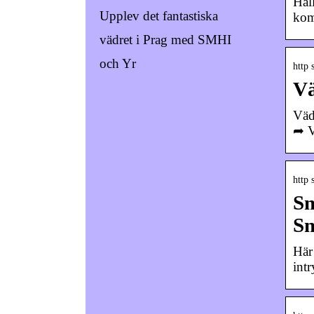
Hål
Upplev det fantastiska
kom
vädret i Prag med SMHI
och Yr
http
Vä
Väd
➦ V
http 
Sn
S
Här
int