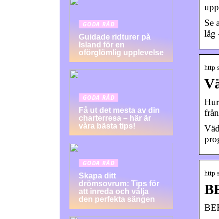
upp
Se 
GODA RÅD
låg 
Guidade ridturer på
Island för en
oförglömlig upplevelse
http 
Vä
GODA RÅD
Hur
Få ut det mesta av din
frå
charterresa – här är
våra bästa tips!
Väd
pro
GODA RÅD
http 
Skapa ditt
drömsovrum: Tips för
B
att inreda och välja
den perfekta sängen
BER