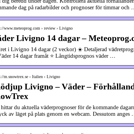
l dig beredd under dagen. Kontrollera aktuella förhållanden
mande dag på radarbilder och prognoser för timmar och
 s://www.meteoprog.com › review › Livigno
der Livigno 14 dagar – Meteoprog
ret i Livigno 14 dagar (2 veckor) ☀️ Detaljerad vädretprog
äder 14 dagar framåt ⭐ Långtidsprognos väder …
s://m.snowtrex.se › Italien › Livigno
ödjup Livigno – Väder – Förhållande
nowTrex
 hittar du aktuella väderprognoser för de kommande dagarna
ryck av läget på plats genom en webcam. Dessutom anges