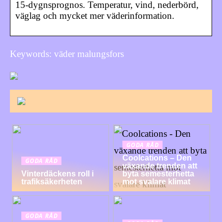
15-dygnsprognos. Temperatur, vind, nederbörd,
väglag och mycket mer väderinformation.
Keywords: väder malungsfors
GODA RÅD
Coolcations – Den
GODA RÅD
växande trenden att
Vinterdäckens roll i
byta semesterhetta
trafiksäkerheten
mot svalare klimat
GODA RÅD