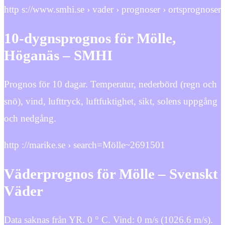
http s://www.smhi.se › vader › prognoser › ortsprognoser
10-dygnsprognos för Mölle,
Höganäs – SMHI
Prognos för 10 dagar. Temperatur, nederbörd (regn och
snö), vind, lufttryck, luftfuktighet, sikt, solens uppgång
och nedgång.
http ://marike.se › search=Mölle~2691501
Väderprognos för Mölle – Svenskt
Väder
Data saknas från YR. 0 ° C. Vind: 0 m/s (1026.6 m/s).