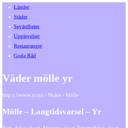
Länder
Städer
Sevärdheter
Upplevelser
Restauranger
Goda Råd
Väder mölle yr
http s://www.yr.no › Skåne › Mölle
Mölle – Langtidsvarsel – Yr
Natt: delvis skyet. Morgen: skyet. Ettermiddag: skyet.