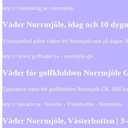
http s://vadretidag.se › norrmjöle
Väder Norrmjöle, idag och 10 dyg
Vädersymbol gäller vädret för Norrmjöle mitt på dagen.
http s://www.golfvader.nu › norrmjöle-gk
Väder för golfklubben Norrmjöle 
Uppdaterat väder för golfklubben Norrmjöle GK. Håll kol
http s://sevader.se › Sweden › Västerbotten › Norrmjöle
Väder Norrmjöle, Västerbotten | 3-