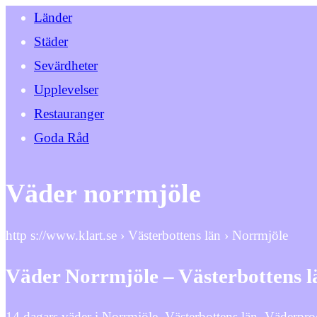
Länder
Städer
Sevärdheter
Upplevelser
Restauranger
Goda Råd
Väder norrmjöle
http s://www.klart.se › Västerbottens län › Norrmjöle
Väder Norrmjöle – Västerbottens lä
14 dagars väder i Norrmjöle, Västerbottens län. Väderpr