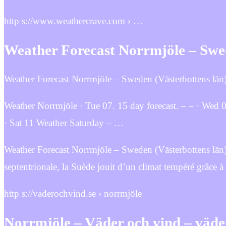
http s://www.weathercrave.com › …
Weather Forecast Norrmjöle – Swed
Weather Forecast Norrmjöle – Sweden (Västerbottens län)
Weather Norrmjöle · Tue 07. 15 day forecast. – – · Wed
· Sat 11 Weather Saturday – …
Weather Forecast Norrmjöle – Sweden (Västerbottens län)
septentrionale, la Suède jouit d’un climat tempéré grâce à
http s://vaderochvind.se › norrmjöle
Norrmjöle – Väder och vind – väde