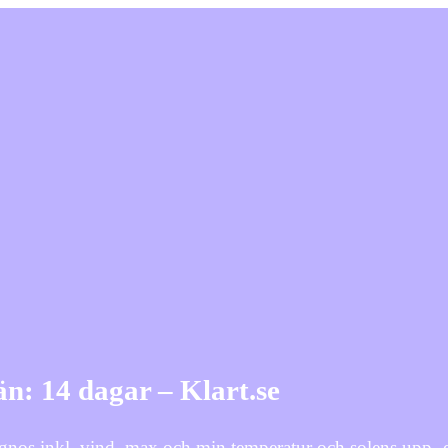
n: 14 dagar – Klart.se
ognos inkl. vind, max och min temperatur och solens upp-