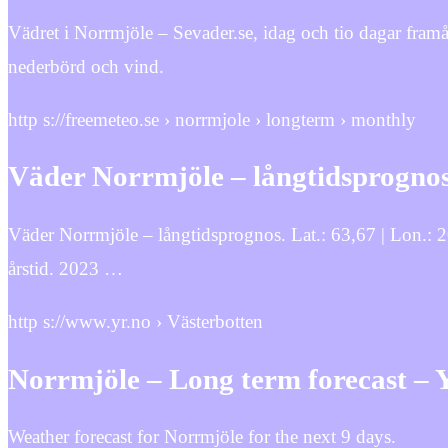
Vädret i Norrmjöle – Sevader.se, idag och tio dagar fra
nederbörd och vind.
http s://freemeteo.se › norrmjole › longterm › monthly
Väder Norrmjöle – långtidsprognos
Väder Norrmjöle – långtidsprognos. Lat.: 63,67 | Lon.: 2
årstid. 2023 …
http s://www.yr.no › Västerbotten
Norrmjöle – Long term forecast – 
Weather forecast for Norrmjöle for the next 9 days.