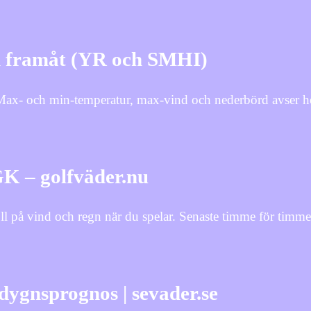
n framåt (YR och SMHI)
 Max- och min-temperatur, max-vind och nederbörd avser h
GK – golfväder.nu
l på vind och regn när du spelar. Senaste timme för timm
dygnsprognos | sevader.se