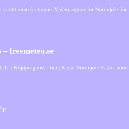
måt samt timme för timme. Väderprognos för Norrmjöle frå
 – freemeteo.se
0,12 | Höjdprognoser: 6m | Karta. Norrmjöle Vädret under e
Yr