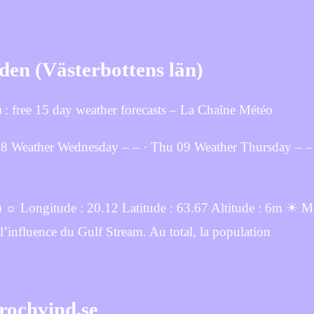
en (Västerbottens län)
 : free 15 day weather forecasts – La Chaîne Météo
 08 Weather Wednesday – – · Thu 09 Weather Thursday – – 
 ☼ Longitude : 20.12 Latitude : 63.67 Altitude : 6m ☀ Mal
 l’influence du Gulf Stream. Au total, la population
rochvind.se