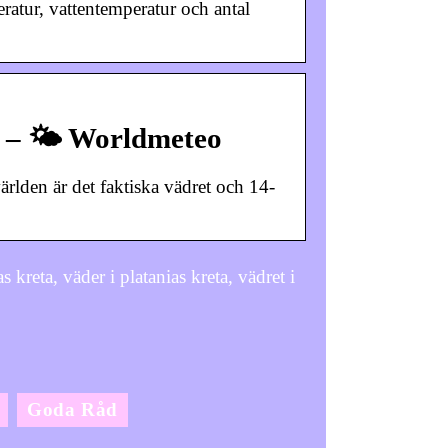
ratur, vattentemperatur och antal
 – 🌤️ Worldmeteo
ärlden är det faktiska vädret och 14-
 kreta, väder i platanias kreta, vädret i
Goda Råd