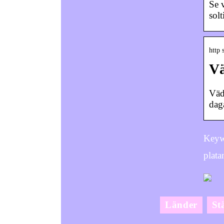
Se 
sol
http
Vä
Väd
dag
Keywo
plata
Länder
St