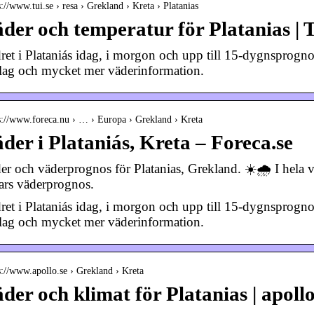
s://www.tui.se › resa › Grekland › Kreta › Platanias
der och temperatur för Platanias | 
ret i Plataniás idag, i morgon och upp till 15-dygnsprogno
lag och mycket mer väderinformation.
s://www.foreca.nu › … › Europa › Grekland › Kreta
der i Plataniás, Kreta – Foreca.se
er och väderprognos för Platanias, Grekland. ☀️🌧️ I hela v
ars väderprognos.
dret i Plataniás idag, i morgon och upp till 15-dygnsprogno
glag och mycket mer väderinformation.
s://www.apollo.se › Grekland › Kreta
der och klimat för Platanias | apollo