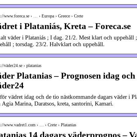
s://www.foreca.se › … › Europa › Greece › Crete
dret i Plataniás, Kreta – Foreca.se
alt väder i Plataniás ; I dag. 21/2. Mest klart och uppehåll
ehåll ; torsdag. 23/2. Halvklart och uppehåll.
s://väder24.se › platanias
der Platanias – Prognosen idag och
äder24
för vädret idag och de tio nästkommande dagars väder i Pla
 Agia Marina, Daratsos, kreta, santorini, Kamari.
s://www.vadret1.com › … › Crete › Platanias
atanias 14 dagars väderprognos – V