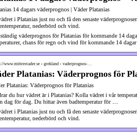
tanias 14 dagars väderprognos | Väder Platanias
vädret i Platanias just nu och få den senaste väderprognose
tentemperatur, nederbörd och vind.
lständig väderprognos för Platanias för kommande 14 dagar.
peraturer, chans för regn och vind för kommande 14 dagar
s://www.mittresvader.se › grekland › vaderprognos-…
der Platanias: Väderprognos för Pl
er Platanias: Väderprognos för Platanias
rar du hur vädret är i Platanias? Kolla vädret i vår temper
an dag för dag. Du hittar även badtemperatur för …
vädret i Platanias just nu och få den senaste väderprognose
tentemperatur, nederbörd och vind.