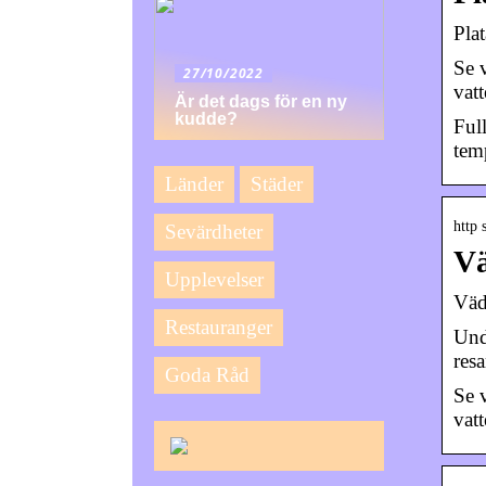
Pla
Se 
27/10/2022
vat
Är det dags för en ny
kudde?
Ful
tem
Länder
Städer
http 
Sevärdheter
Vä
Upplevelser
Väd
Restauranger
Und
res
Goda Råd
Se 
vat