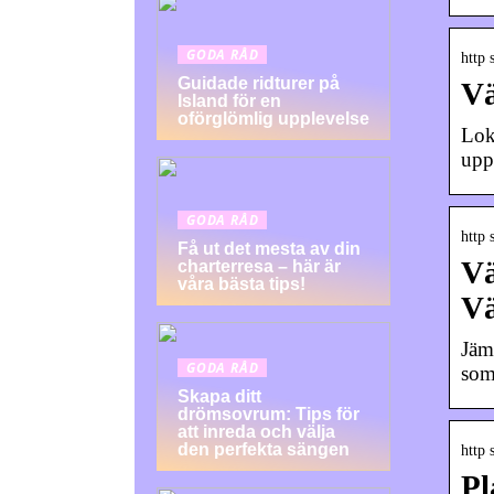
GODA RÅD
http 
Guidade ridturer på
Vä
Island för en
oförglömlig upplevelse
Lok
upp
GODA RÅD
http 
Få ut det mesta av din
Vä
charterresa – här är
våra bästa tips!
V
Jäm
GODA RÅD
som
Skapa ditt
drömsovrum: Tips för
att inreda och välja
den perfekta sängen
http 
Pl