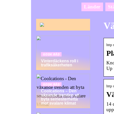
Länder
St
Vä
http 
Pl
GODA RÅD
Vinterdäckens roll i
Kno
trafiksäkerheten
Up 
GODA RÅD
http 
Coolcations – Den
Vä
växande trenden att
byta semesterhetta
mot svalare klimat
14 
upp