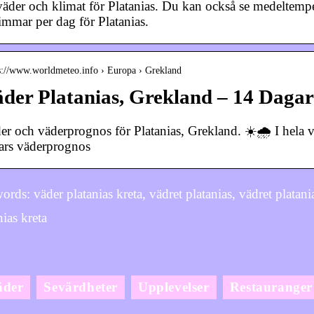
väder och klimat för Platanias. Du kan också se medeltempe
timmar per dag för Platanias.
 s://www.worldmeteo.info › Europa › Grekland
der Platanias, Grekland – 14 Dagar
er och väderprognos för Platanias, Grekland. ☀️🌧️ I hela v
ars väderprognos
rds: väder platanias kreta, vädret platanias, vädret platanias
nias kreta
äder
Sevärdheter
Upplevelser
Restauranger