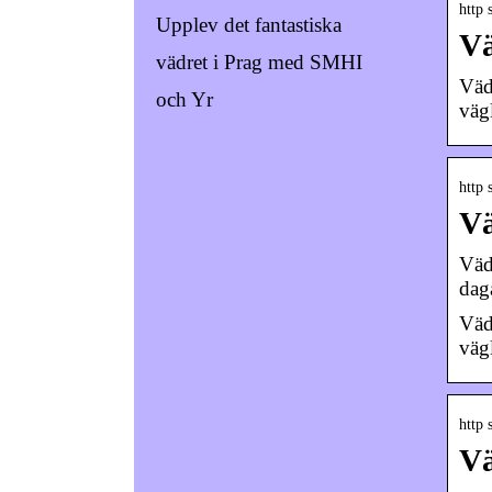
http 
Upplev det fantastiska
Vä
vädret i Prag med SMHI
Väd
och Yr
väg
http 
Vä
Väd
dag
Vä
vä
http 
Vä