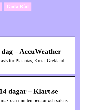
Goda Råd
r dag – AccuWeather
ts for Platanias, Kreta, Grekland.
14 dagar – Klart.se
d, max och min temperatur och solens