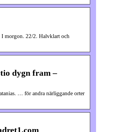
 ; I morgon. 22/2. Halvklart och
 tio dygn fram –
tanias. … för andra närliggande orter
adret1.com