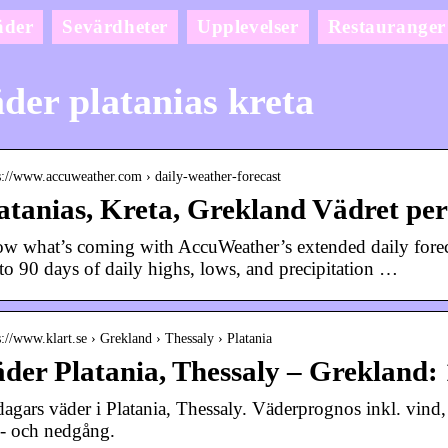
äder
Sevärdheter
Upplevelser
Restauranger
der platanias kreta
s://www.accuweather.com › daily-weather-forecast
atanias, Kreta, Grekland Vädret pe
w what’s coming with AccuWeather’s extended daily forecas
to 90 days of daily highs, lows, and precipitation …
s://www.klart.se › Grekland › Thessaly › Platania
der Platania, Thessaly – Grekland: 
dagars väder i Platania, Thessaly. Väderprognos inkl. vin
- och nedgång.