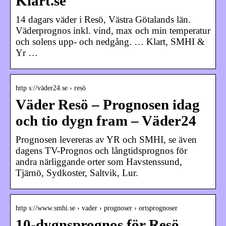
Klart.se
14 dagars väder i Resö, Västra Götalands län.
Väderprognos inkl. vind, max och min temperatur
och solens upp- och nedgång. … Klart, SMHI &
Yr …
http s://väder24.se › resö
Väder Resö – Prognosen idag
och tio dygn fram – Väder24
Prognosen levereras av YR och SMHI, se även
dagens TV-Prognos och långtidsprognos för
andra närliggande orter som Havstenssund,
Tjärnö, Sydkoster, Saltvik, Lur.
http s://www.smhi.se › vader › prognoser › ortsprognoser
10-dygnsprognos för Resö,