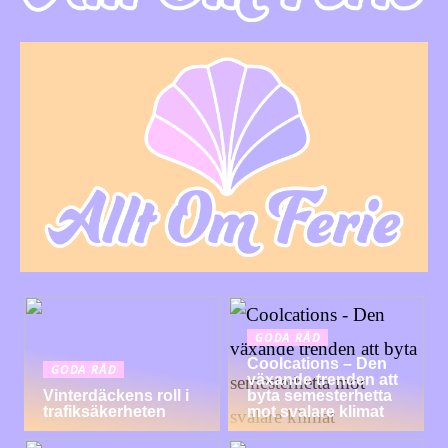
GODA RÅD
Coolcations – Den
GODA RÅD
växande trenden att
Vinterdäckens roll i
byta semesterhetta
trafiksäkerheten
mot svalare klimat