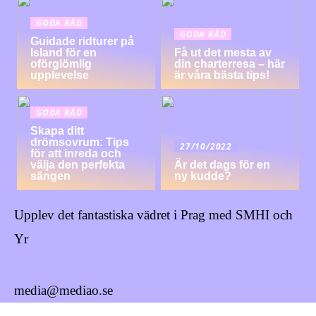
GODA RÅD
GODA RÅD
Guidade ridturer på
Island för en
Få ut det mesta av
oförglömlig
din charterresa – här
upplevelse
är våra bästa tips!
GODA RÅD
Skapa ditt
drömsovrum: Tips
27/10/2022
för att inreda och
välja den perfekta
Är det dags för en
sängen
ny kudde?
Upplev det fantastiska vädret i Prag med SMHI och
Yr
media@mediao.se