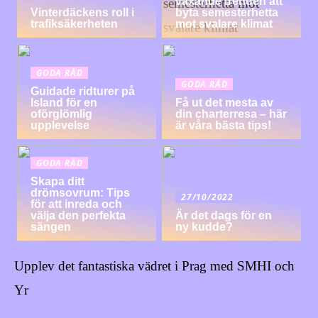
växande trenden att
Vinterdäckens roll i
byta semesterhetta
trafiksäkerheten
mot svalare klimat
GODA RÅD
GODA RÅD
Guidade ridturer på
Island för en
Få ut det mesta av
oförglömlig
din charterresa – här
upplevelse
är våra bästa tips!
GODA RÅD
Skapa ditt
drömsovrum: Tips
27/10/2022
för att inreda och
välja den perfekta
Är det dags för en
sängen
ny kudde?
Upplev det fantastiska vädret i Prag med SMHI och
Yr