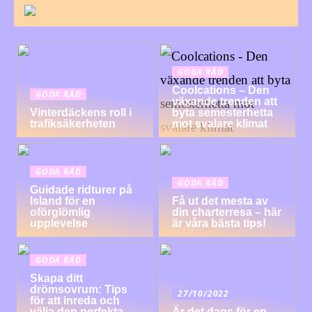
GODA RÅD
Coolcations – Den
GODA RÅD
växande trenden att
Vinterdäckens roll i
byta semesterhetta
trafiksäkerheten
mot svalare klimat
GODA RÅD
GODA RÅD
Guidade ridturer på
Island för en
Få ut det mesta av
oförglömlig
din charterresa – här
upplevelse
är våra bästa tips!
GODA RÅD
Skapa ditt
drömsovrum: Tips
27/10/2022
för att inreda och
välja den perfekta
Är det dags för en