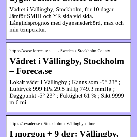
Vädret i Vällingby, Stockholm, för 10 dagar.
Jämför SMHI och YR sida vid sida.
Långtidsprognos med dygnsnederbörd, max och
min temperatur.
http s://www.foreca.se › … › Sweden › Stockholm County
Vädret i Vällingby, Stockholm
– Foreca.se
Lokalt väder i Vällingby ; Känns som -5° 23° ;
Lufttryck 999 hPa 29.5 inHg 749.3 mmHg ;
Daggpunkt -5° 23° ; Fuktighet 61 % ; Sikt 9999
m 6 mi.
http s://sevader.se › Stockholm › Vällingby › time
I morgon + 9 dgr: Vällingby,