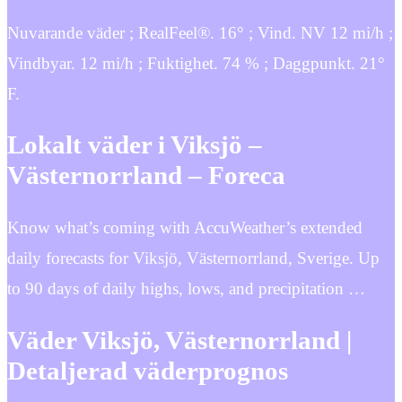
Nuvarande väder ; RealFeel®. 16° ; Vind. NV 12 mi/h ;
Vindbyar. 12 mi/h ; Fuktighet. 74 % ; Daggpunkt. 21°
F.
Lokalt väder i Viksjö –
Västernorrland – Foreca
Know what’s coming with AccuWeather’s extended
daily forecasts for Viksjö, Västernorrland, Sverige. Up
to 90 days of daily highs, lows, and precipitation …
Väder Viksjö, Västernorrland |
Detaljerad väderprognos