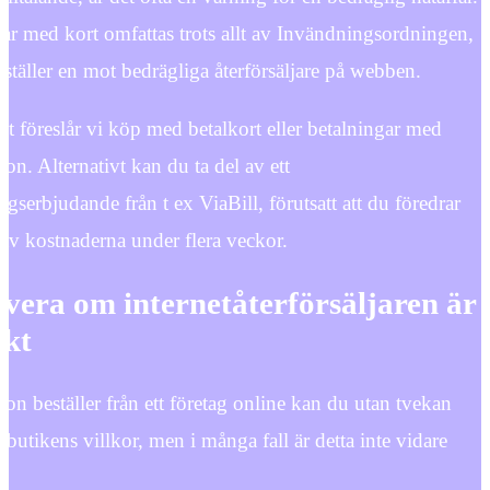
ar med kort omfattas trots allt av Invändningsordningen,
ställer en mot bedrägliga återförsäljare på webben.
et föreslår vi köp med betalkort eller betalningar med
fon. Alternativt kan du ta del av ett
ngserbjudande från t ex ViaBill, förutsatt att du föredrar
a av kostnaderna under flera veckor.
vera om internetåterförsäljaren är
rkt
on beställer från ett företag online kan du utan tvekan
-butikens villkor, men i många fall är detta inte vidare
.