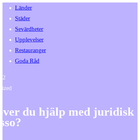
Länder
Städer
Sevärdheter
Upplevelser
Restauranger
Goda Råd
22
rized
ver du hjälp med juridisk
sso?