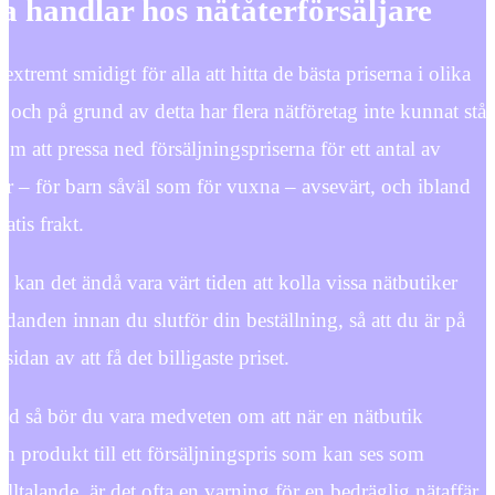
 handlar hos nätåterförsäljare
extremt smidigt för alla att hitta de bästa priserna i olika
r och på grund av detta har flera nätföretag inte kunnat stå
m att pressa ned försäljningspriserna för ett antal av
or – för barn såväl som för vuxna – avsevärt, och ibland
atis frakt.
ta kan det ändå vara värt tiden att kolla vissa nätbutiker
judanden innan du slutför din beställning, så att du är på
sidan av att få det billigaste priset.
ad så bör du vara medveten om att när en nätbutik
en produkt till ett försäljningspris som kan ses som
illtalande, är det ofta en varning för en bedräglig nätaffär.