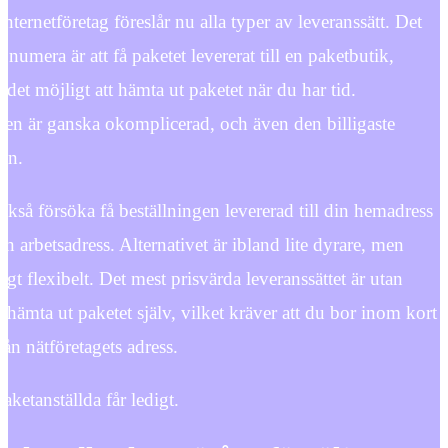
internetföretag föreslår nu alla typer av leveranssätt. Det
 numera är att få paketet levererat till en paketbutik,
r det möjligt att hämta ut paketet när du har tid.
en är ganska okomplicerad, och även den billigaste
en.
kså försöka få beställningen levererad till din hemadress
 din arbetsadress. Alternativet är ibland lite dyrare, men
igt flexibelt. Det mest prisvärda leveranssättet är utan
t hämta ut paketet själv, vilket kräver att du bor inom kort
rån nätföretagets adress.
paketanställda får ledigt.