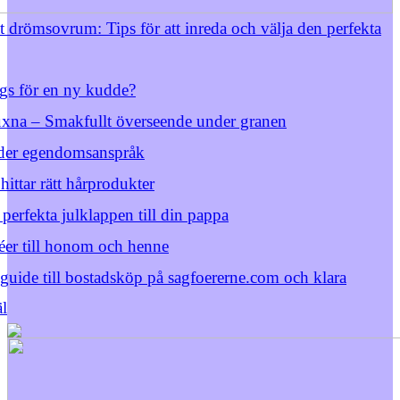
t drömsovrum: Tips för att inreda och välja den perfekta
gs för en ny kudde?
vuxna – Smakfullt överseende under granen
der egendomsanspråk
ittar rätt hårprodukter
 perfekta julklappen till din pappa
éer till honom och henne
 guide till bostadsköp på sagfoererne.com och klara
äl