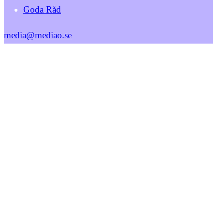
Goda Råd
media@mediao.se