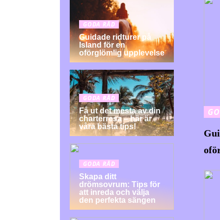
GODA RÅD
Guidade ridturer på
Island för en
oförglömlig upplevelse
GODA RÅD
GO
Få ut det mesta av din
charterresa – här är
våra bästa tips!
Gui
ofö
GODA RÅD
Skapa ditt
drömsovrum: Tips för
att inreda och välja
den perfekta sängen