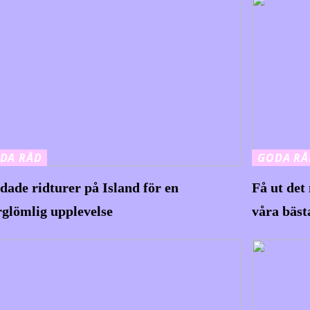
DA RÅD
GODA RÅ
dade ridturer på Island för en
Få ut det
rglömlig upplevelse
våra bäst