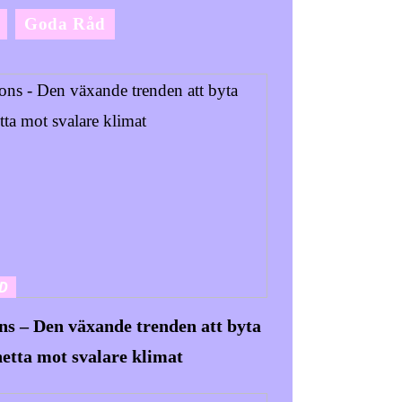
Goda Råd
D
ns – Den växande trenden att byta
etta mot svalare klimat