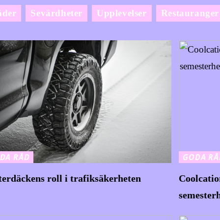
äder
Sevärdheter
Upplevelser
Restauranger
DA RÅD
GODA RÅ
terdäckens roll i trafiksäkerheten
Coolcatio
semesterh