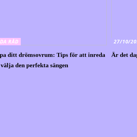
DA RÅD
27/10/20
pa ditt drömsovrum: Tips för att inreda
Är det da
 välja den perfekta sängen