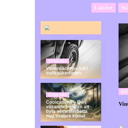
Länder
St
GODA RÅD
Vinterdäckens roll i
trafiksäkerheten
GO
GODA RÅD
Coolcations – Den
Vin
växande trenden att
byta semesterhetta
mot svalare klimat