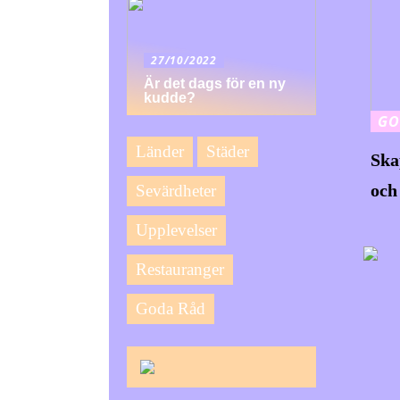
27/10/2022
Är det dags för en ny
kudde?
GO
Länder
Städer
Ska
och
Sevärdheter
Upplevelser
Restauranger
Goda Råd