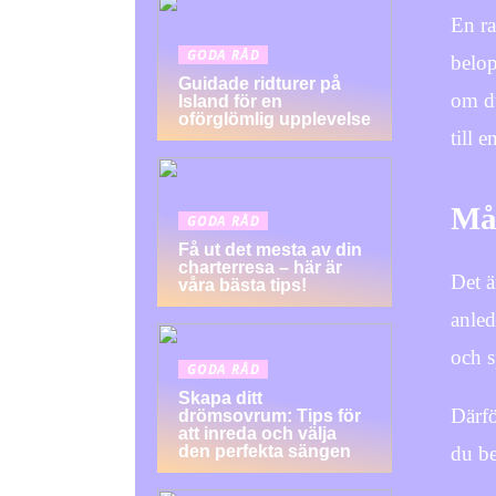
En ra
GODA RÅD
belop
Guidade ridturer på
om du
Island för en
oförglömlig upplevelse
till 
Mån
GODA RÅD
Få ut det mesta av din
charterresa – här är
Det ä
våra bästa tips!
anled
och s
GODA RÅD
Skapa ditt
Därfö
drömsovrum: Tips för
att inreda och välja
du be
den perfekta sängen