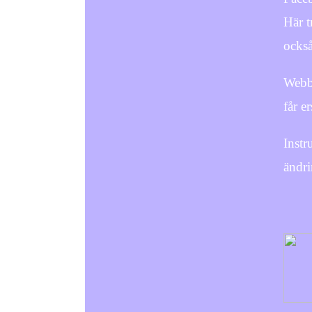
Här t
också
Webbp
får e
Instr
ändri