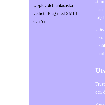
att i
Upplev det fantastiska
har i
vädret i Prag med SMHI
följd
och Yr
Utöve
bestä
behål
handla
Utv
Trust
och d
Faceb