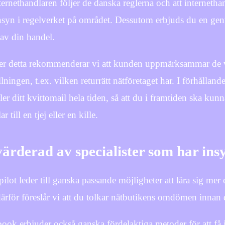
nternethandlaren följer de danska reglerna och att interneth
nsyn i regelverket på området. Dessutom erbjuds du en genv
 av din handel.
r detta rekommenderar vi att kunden uppmärksammar de v
llningen, t.ex. vilken returrätt nätföretaget har. I förhållande
ler ditt kvittomail hela tiden, så att du i framtiden ska ku
r till en tjej eller en kille.
ärderad av specialister som har insy
pilot leder till ganska passande möjligheter att lära sig m
ärför föreslår vi att du tolkar nätbutikens omdömen innan 
ook erbjuder också ganska fördelaktiga metoder för att få in