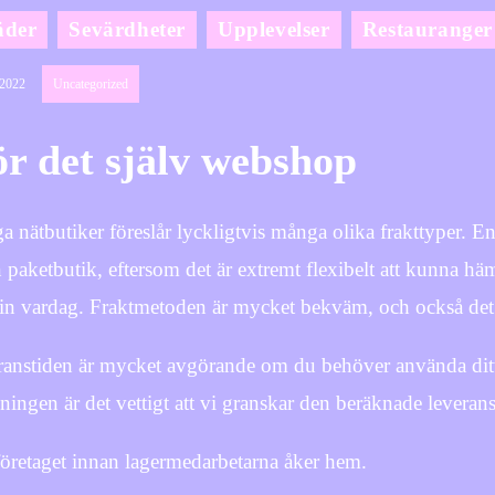
äder
Sevärdheter
Upplevelser
Restauranger
/2022
Uncategorized
r det själv webshop
 nätbutiker föreslår lyckligtvis många olika frakttyper. En
en paketbutik, eftersom det är extremt flexibelt att kunna h
din vardag. Fraktmetoden är mycket bekväm, och också det me
anstiden är mycket avgörande om du behöver använda ditt 
ningen är det vettigt att vi granskar den beräknade leverans
företaget innan lagermedarbetarna åker hem.