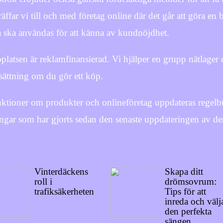
räffar vi till och med företag online där det går att göra 
 ska användas för att känna av kundnöjdhet.
latsen är reklamfinansierad. Vi hjälper en grupp nätlager d
rsättning om du gör ett köp.
uktioner om produkter och onlineföretag uppdateras regelbu
ngar som har gjorts sedan den senaste uppdateringen av de
Vinterdäckens
Skapa ditt
roll i
drömsovrum:
trafiksäkerheten
Tips för att
inreda och välj
den perfekta
sängen