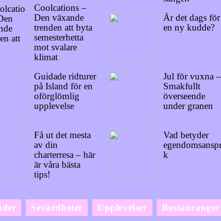
Coolcations –
Den växande
Är det dags för
trenden att byta
en ny kudde?
semesterhetta
mot svalare
klimat
Guidade ridturer
Jul för vuxna –
på Island för en
Smakfullt
oförglömlig
överseende
upplevelse
under granen
Få ut det mesta
Vad betyder
av din
egendomsansp
charterresa – här
k
är våra bästa
tips!
äder
Sevärdheter
Upplevelser
Restauranger