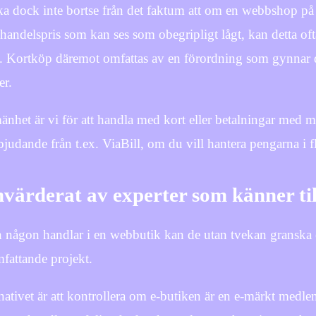
a dock inte bortse från det faktum att om en webbshop på in
jhandelspris som kan ses som obegripligt lågt, kan detta of
. Kortköp däremot omfattas av en förordning som gynnar 
er.
mänhet är vi för att handla med kort eller betalningar med m
rbjudande från t.ex. ViaBill, om du vill hantera pengarna i 
ärderat av experter som känner till
 någon handlar i en webbutik kan de utan tvekan granska e-
fattande projekt.
nativet är att kontrollera om e-butiken är en e-märkt medlem