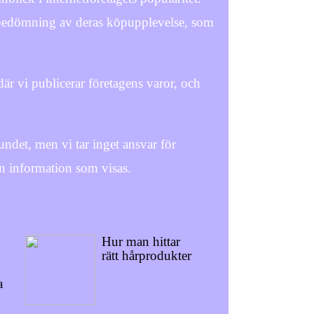
en bedömning av deras köpupplevelse, som
är vi publicerar företagens varor, och
ndet, men vi tar inget ansvar för
n information som visas.
Hur man hittar
rätt hårprodukter
a