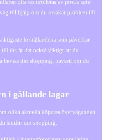
andlaren ofta kontrolleras av proffs som
äg till hjälp om du orsakar problem till
iktigaste förhållandena som påverkar
 till det är det också viktigt att du
nna bevisa din shopping, oavsett om du
n i gällande lagar
er om olika aktuella köpares överväganden
du slutför din shopping.
blick i internetföretagets popularitet.