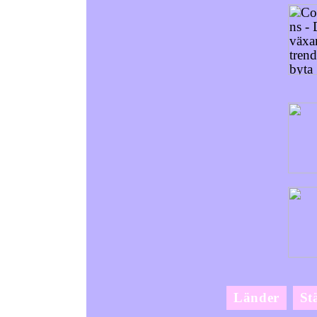
Länder
St