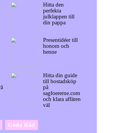
Hitta den
perfekta
julklappen till
din pappa
Presentidéer till
honom och
henne
Hitta din guide
till bostadsköp
rå
på
sagfoererne.com
och klara affären
väl
Goda Råd